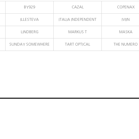
BY929
CAZAL
COPENAX
ILLESTEVA
ITALIA INDEPENDENT
IVIIN
LINDBERG
MARKUS T
MASKA
SUNDAY SOMEWHERE
TART OPTICAL
THE NUMERO