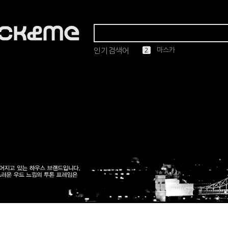
인기검색어
1
2
3
4
5
마스카
린드버그