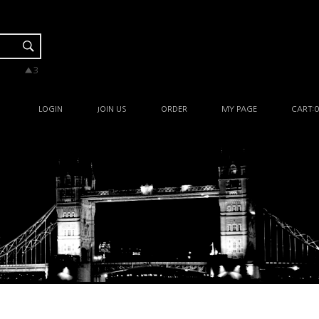
▼-1
▼-1
▲5
▲3
▲1
LOGIN
JOIN US
ORDER
MY PAGE
CART:
0