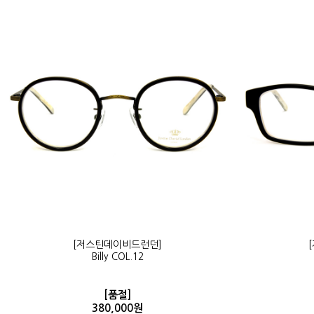
[저스틴데이비드런던]
Billy COL.12
[품절]
380,000원