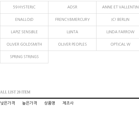
59 HYSTERIC
ADSR
ANNE ET VALLENTIN
ENALLOID
FRENCY&MERCURY
IC! BERLIN
LAPIZ SENSIBLE
LIINTA
LINDA FARROW
OLIVER GOLDSMITH
OLIVER PEOPLES
OPTICAL W
SPRING STRINGS
ALL LIST 28 ITEM
낮은가격
높은가격
상품명
제조사