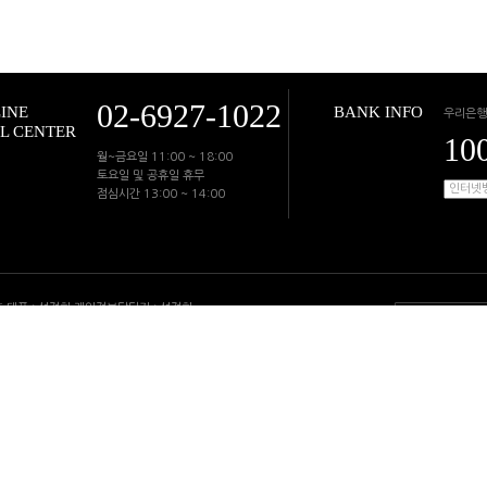
02-6927-1022
INE
BANK INFO
우리은행
L CENTER
10
월~금요일 11:00 ~ 18:00
토요일 및 공휴일 휴무
점심시간 13:00 ~ 14:00
 호 대표 : 성정희 개인정보담당자 : 성정희
지 : 경기도 고양시 일산동구 무궁화로 43-50, 1309호
양시 일산동구 장항동 756-3 크리스탈빌딩 103호 룩앤미