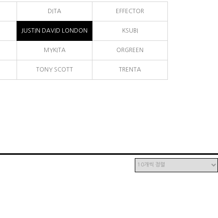
DITA
EFFECTOR
JUSTIN DAVID LONDON
KSUBI
MYKITA
ORGREEN
TONY SCOTT
TRENTA