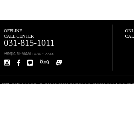
OFFLINE
ONL
CALL CENTER
CAL
031-815-1011
연중무휴 월~일요일 10:30 ~ 22:00
상호명 : 룩앤미 사업자등록번호 : 508-13-92659 통신판매업신고 : 제 2024-고양일산동-0495
고객지원센터 : 02-6927-1022(운영시간 11:00~18:00) FAX : 031-906-1012 사업장소재
반품주소 : 경기도 고양시 일산동구 백마로 195 SK엠시티타워 2153호 오프라인 매장 : 경기도 고
이메일 :
help@looknme.com
Copyright ⓒ LOOK&ME All Rights Reserved.