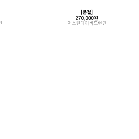
[품절]
270,000원
던
저스틴데이비드런던