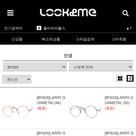
5
카렌워커
▲3
1
라피스센시블레
▲3
2
마스카
▲1
3
린드버그
▼-2
인기검색어
4
올리버피플스
▲1
5
카렌워커
▲3
1
라피스센시블레
▲3
신상품
베스트상품
스타일검색
스타착용
안경
[BY929]LARRY G
[BY929]LARRY G
UNMETAL(48)
UNMETAL (50)
(품절)
(품절)
[BY929]LARRY G
[BY929]LARRY G