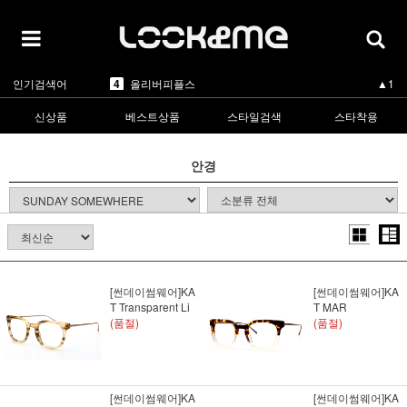
5
카렌워커
▲3
1
라피스센시블레
▲3
2
마스카
▲1
3
린드버그
▼-2
인기검색어
4
올리버피플스
▲1
5
카렌워커
▲3
1
라피스센시블레
▲3
신상품
베스트상품
스타일검색
스타착용
안경
[썬데이썸웨어]KA
[썬데이썸웨어]KA
T Transparent Li
T MAR
(품절)
(품절)
[썬데이썸웨어]KA
[썬데이썸웨어]KA