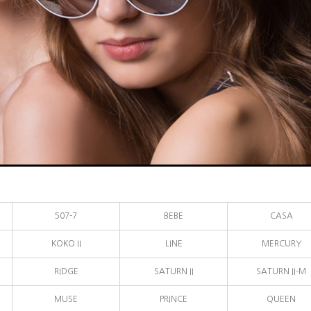
507-7
BEBE
CASA
KOKO II
LINE
MERCURY
RIDGE
SATURN II
SATURN II-M
MUSE
PRINCE
QUEEN