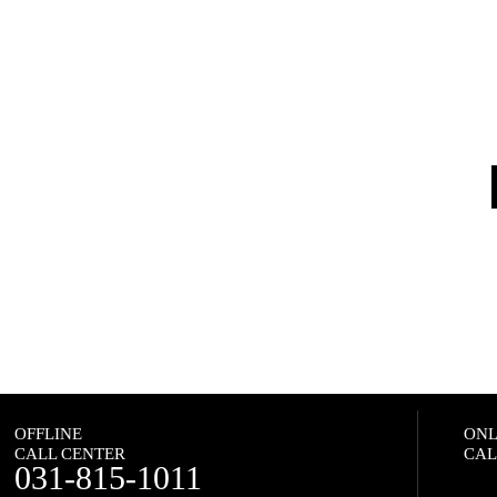
OFFLINE
ONL
CALL CENTER
CAL
031-815-1011