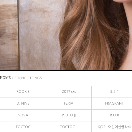
HOME
> SPRING STRINGS
ROOKIE
2017 s/s
3.2.1
DJ NINE
FERIA
FRAGRANT
NOVA
PLUTO II
R.U.R
TOCTOC
TOCTOC II
KIDS : 어린이선글라스