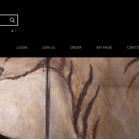
▼-2
▲3
▲1
▲1
▲3
LOGIN
JOIN US
ORDER
MY PAGE
CART:
0