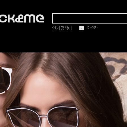
인기검색어
1
2
3
4
5
린드버그