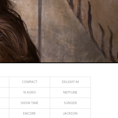
COMPACT
DELIGHT-M
N.KOKO
NEPTUNE
SHOW TIME
SUNSIDE
ENCORE
JACKSON