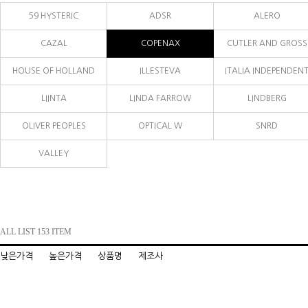
59 HYSTERIC
ADSR
ALERO
CAZAL
COPENAX
CUTLER AND GROSS
HOUSE OF HOLLAND
ILLESTEVA
ITALIA INDEPENDEN
LIINTA
LINDA FARROW
LINDBERG
OLIVER PEOPLES
OPTICAL W
SNRD
VALLEY
ALL LIST 153 ITEM
낮은가격
높은가격
상품명
제조사