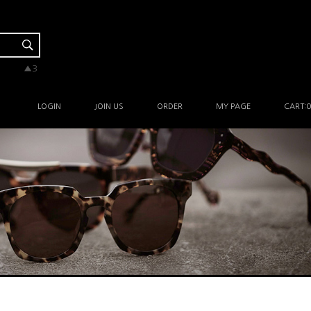
▼-2
▲3
▲1
▲1
▲3
LOGIN
JOIN US
ORDER
MY PAGE
CART:
0