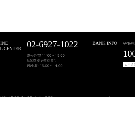
02-6927-1022
INE
BANK INFO
우리은행
L CENTER
10
월~금요일 11:00 ~ 18:00
토요일 및 공휴일 휴무
점심시간 13:00 ~ 14:00
 호 대표 : 성정희 개인정보담당자 : 성정희
지 : 경기도 고양시 일산동구 무궁화로 43-50, 1309호
양시 일산동구 장항동 756-3 크리스탈빌딩 103호 룩앤미