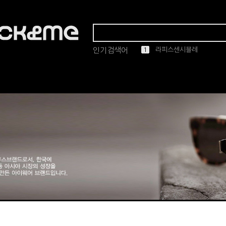
인기검색어
1
2
3
4
5
라피스센시블레
마스카