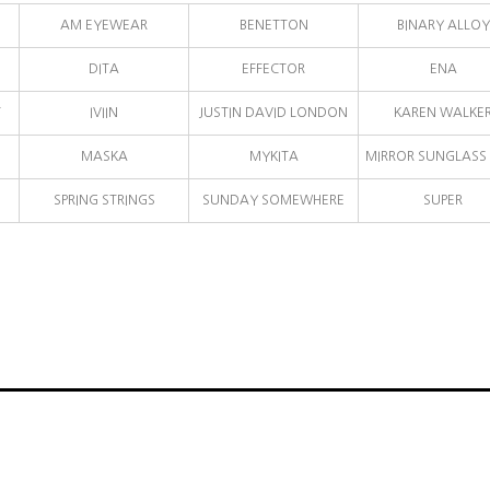
AM EYEWEAR
BENETTON
BINARY ALLOY
DITA
EFFECTOR
ENA
T
IVIIN
JUSTIN DAVID LONDON
KAREN WALKE
MASKA
MYKITA
MIRROR SUNGLASS 
SPRING STRINGS
SUNDAY SOMEWHERE
SUPER