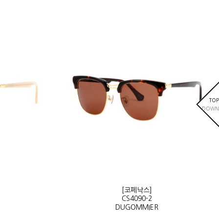
TOP
DOWN
[코페낙스]
CS4090-2
DUGOMMIER