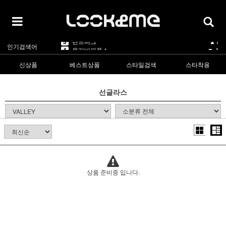
5
카렌워커
▼-1
1
라피스센시블레
▲5
2
마스카
▲3
3
린드버그
▲1
인기검색어
4
올리버피플스
▼-1
5
카렌워커
▼-1
신상품
베스트상품
스타일검색
스타착용
1
라피스센시블레
▲5
선글라스
상품 준비중 입니다.