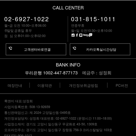
CALL CENTER
02-6927-1022
031-815-1011
월~금 오전 10:00~오후06:00
연중무휴
주말
및 공휴일 휴무
월~일 오전10:30~오후10:00
점 심
오후01:00~오후02:00
고객센터바로연결
카카오톡실시간상담
BANK INFO
우리은행 1002-447-877173
예금주 : 성정희
매장안내
이용약관
개인정보취급방침
PC버전
룩앤미 대표:성정희
사업자등록번호: 508-13-92659
통신판매업신고: 제 2024-고양일산동-0495호
개인정보담당자: 성정희 대표번호: 02-6927-1022 (운영시간 11:00~18:00)
사업장소재지: 경기도 고양시 일산동구 무궁화로 43-50, 1309호
오프라인주소: 경기도 고양시 일산동구 장항동 756-3 크리스탈빌딩 103호
FAX:031-906-1012