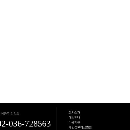
회사소개
 예금주:성정희
매장안내
02-036-728563
이용약관
개인정보취급방침