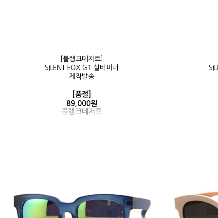
[블랭크데저트]
SILENT FOX G1 실버미러
SI
제작발송
[품절]
89,000원
블랭크데저트