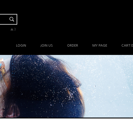
▼-2
▲3
▲3
▲3
▲1
LOGIN
JOIN US
ORDER
MY PAGE
CART:
0