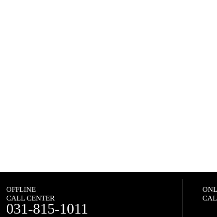
OFFLINE
ONL
CALL CENTER
CAL
031-815-1011