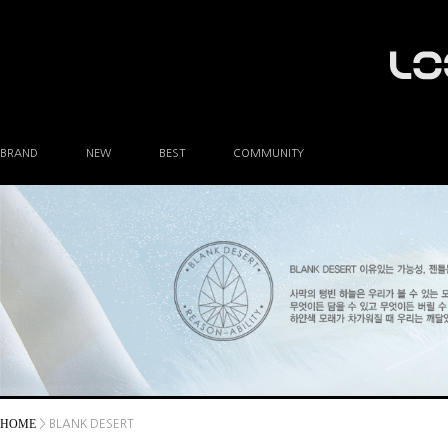
BRAND
NEW
BEST
COMMUNITY
공지사항
이벤트
Q&A
FAQ
A/S안내
상품후기
방문예약
HOME
> BLANK DESERT