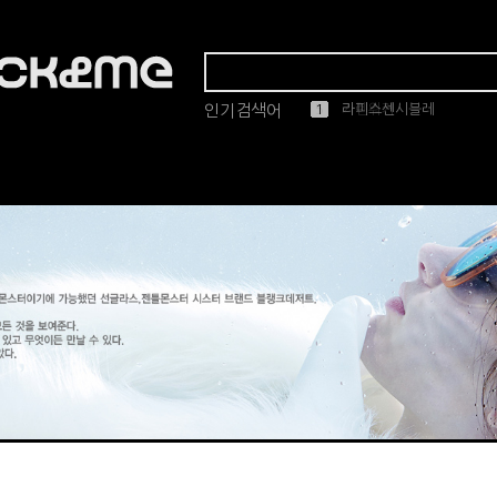
인기검색어
1
2
3
4
5
라피스센시블레