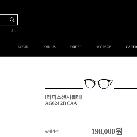
▼-2
▲3
▲3
▲3
▲1
LOGIN
JOIN US
ORDER
MY PAGE
CART:
0
[라피스센시블레]
AG024 2B CAA
198,000
원
판매가격