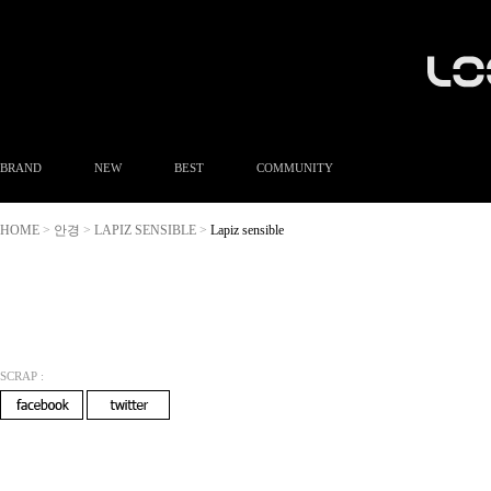
BRAND
NEW
BEST
COMMUNITY
공지사항
HOME
안경
LAPIZ SENSIBLE
Lapiz sensible
>
>
>
이벤트
Q&A
FAQ
A/S안내
상품후기
방문예약
SCRAP :