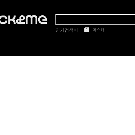
1
2
3
4
5
린드버그
인기검색어