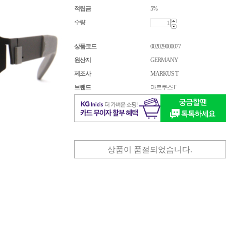
적립금
5%
수량
상품코드
002029000077
원산지
GERMANY
제조사
MARKUS T
브랜드
마르쿠스T
상품이 품절되었습니다.