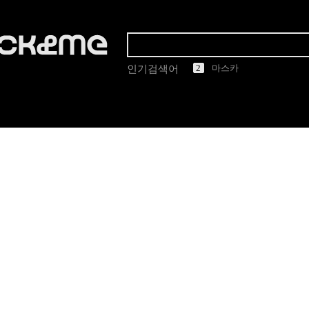
1
2
3
4
5
마스카
인기검색어