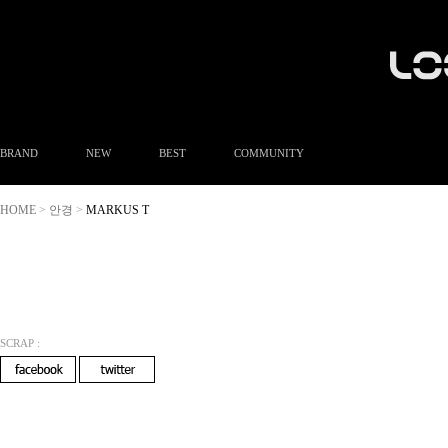
BRAND
NEW
BEST
COMMUNITY
공지사항
HOME
안경
MARKUS T
>
>
이벤트
Q&A
FAQ
A/S안내
상품후기
방문예약
SCRAP :