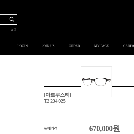
▼-2
▲3
▲3
▲3
▲1
LOGIN
JOIN US
ORDER
MY PAGE
CART:
0
[마르쿠스티]
T2 234 025
670,000
원
판매가격