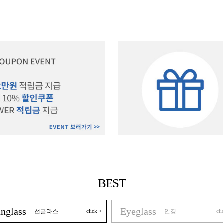
BEST
nglass
Eyeglass
선글라스
click >
안경
cli