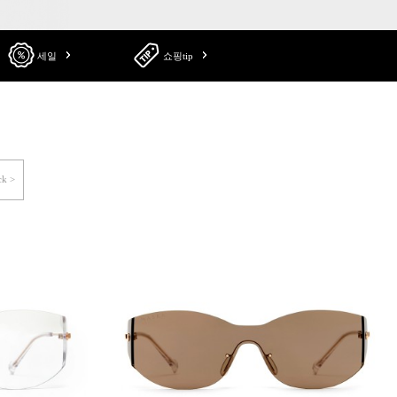
세일
쇼핑tip
ck >