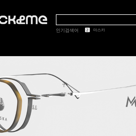
1
2
3
4
5
린드버그
인기검색어