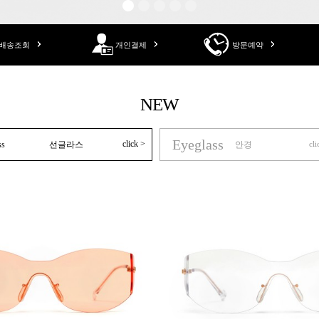
배송조회
개인결제
방문예약
NEW
Eyeglass
click >
ss
선글라스
안경
cli