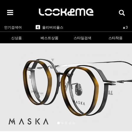
5
카렌워커
▲1
1
라피스센시블레
▲3
2
마스카
▲3
3
린드버그
▼-2
인기검색어
4
올리버피플스
▲3
5
카렌워커
▲1
1
라피스센시블레
▲3
신상품
베스트상품
스타일검색
스타착용