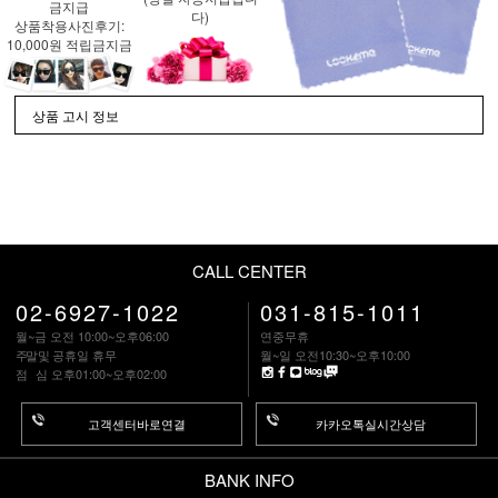
금지급
다)
상품착용사진후기:
10,000원 적립금지금
상품 고시 정보
CALL CENTER
02-6927-1022
031-815-1011
월~금 오전 10:00~오후06:00
연중무휴
주말
및 공휴일 휴무
월~일 오전10:30~오후10:00
점 심
오후01:00~오후02:00
고객센터바로연결
카카오톡실시간상담
BANK INFO