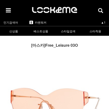
1
라피스센시블레
▲3
2
마스카
▲3
3
린드버그
▼-2
4
올리버피플스
▲3
5
카렌워커
▲1
인기검색어
1
라피스센시블레
▲3
신상품
베스트상품
스타일검색
스타착용
[마스카]Free_Leisure 03O