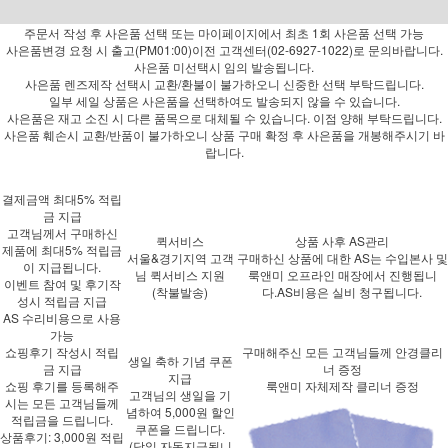
주문서 작성 후 사은품 선택 또는 마이페이지에서 최초 1회 사은품 선택 가능
사은품변경 요청 시 출고(PM01:00)이전 고객센터(02-6927-1022)로 문의바랍니다.
사은품 미선택시 임의 발송됩니다.
사은품 렌즈제작 선택시 교환/환불이 불가하오니 신중한 선택 부탁드립니다.
일부 세일 상품은 사은품을 선택하여도 발송되지 않을 수 있습니다.
사은품은 재고 소진 시 다른 품목으로 대체될 수 있습니다. 이점 양해 부탁드립니다.
사은품 훼손시 교환/반품이 불가하오니 상품 구매 확정 후 사은품을 개봉해주시기 바
랍니다.
결제금액 최대5% 적립
금 지급
고객님께서 구매하신
퀵서비스
상품 사후 AS관리
제품에
최대5%
적립금
서울&경기지역 고객
구매하신 상품에 대한 AS는 수입본사 및
이 지급됩니다.
님 퀵서비스 지원
룩앤미 오프라인 매장에서 진행됩니
이벤트 참여 및 후기작
(착불발송)
다.AS비용은 실비 청구됩니다.
성시 적립금 지급
AS 수리비용으로 사용
가능
쇼핑후기 작성시 적립
구매해주신 모든 고객님들께 안경클리
생일 축하 기념 쿠폰
금 지급
너 증정
지급
쇼핑 후기를 등록해주
룩앤미 자체제작 클리너 증정
고객님의 생일을 기
시는 모든 고객님들께
념하여 5,000원 할인
적립금을 드립니다.
쿠폰을 드립니다.
상품후기: 3,000원 적립
(당일 자동지급됩니