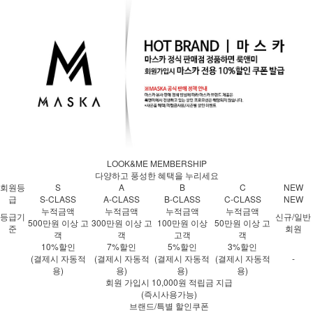
LOOK&ME MEMBERSHIP
다양하고 풍성한 혜택을 누리세요
회원등
S
A
B
C
NEW
급
S-CLASS
A-CLASS
B-CLASS
C-CLASS
NEW
누적금액
누적금액
누적금액
누적금액
등급기
신규/일반
500만원 이상 고
300만원 이상 고
100만원 이상
50만원 이상 고
준
회원
객
객
고객
객
10%할인
7%할인
5%할인
3%할인
(결제시 자동적
(결제시 자동적
(결제시 자동적
(결제시 자동적
-
용)
용)
용)
용)
회원 가입시 10,000원 적립금 지급
(즉시사용가능)
브랜드/특별 할인쿠폰