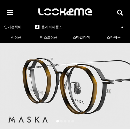
5
카렌워커
-
1
라피스센시블레
▲2
2
마스카
▲5
3
린드버그
▲1
인기검색어
4
올리버피플스
▲1
5
카렌워커
-
1
라피스센시블레
▲2
신상품
베스트상품
스타일검색
스타착용