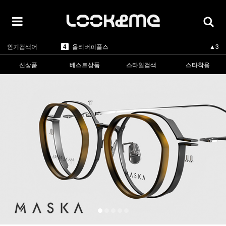
5
카렌워커
▲1
1
라피스센시블레
▲3
2
마스카
▲3
3
린드버그
▼-2
인기검색어
4
올리버피플스
▲3
5
카렌워커
▲1
1
라피스센시블레
▲3
신상품
베스트상품
스타일검색
스타착용