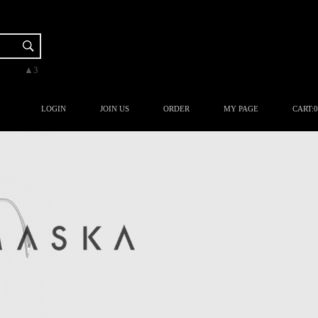
▼-2
▲3
▲3
▲3
▲1
LOGIN
JOIN US
ORDER
MY PAGE
CART:
0