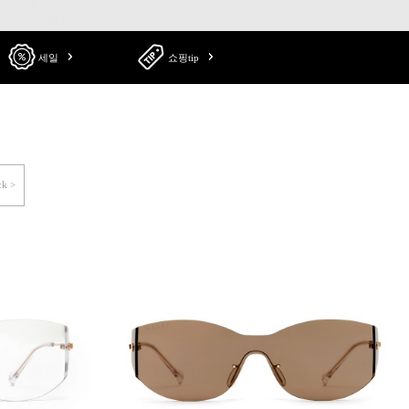
세일
쇼핑tip
ck >