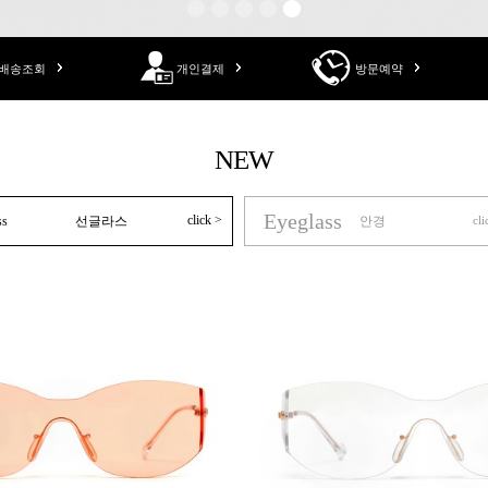
배송조회
개인결제
방문예약
NEW
Eyeglass
click >
ss
선글라스
안경
cli