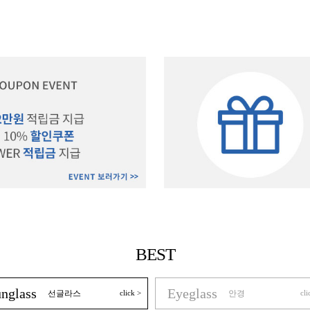
BEST
nglass
Eyeglass
선글라스
click >
안경
cli