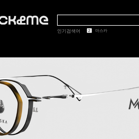
1
2
3
4
5
마스카
린드버그
인기검색어