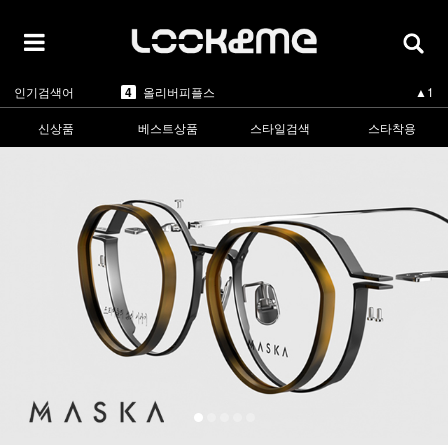
5
카렌워커
-
1
라피스센시블레
▲2
2
마스카
▲5
3
린드버그
▲1
인기검색어
4
올리버피플스
▲1
5
카렌워커
-
1
라피스센시블레
▲2
신상품
베스트상품
스타일검색
스타착용