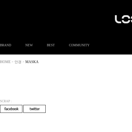
BRAND
NEW
BEST
COMMUNITY
공지사항
HOME
안경
MASKA
>
>
이벤트
Q&A
FAQ
A/S안내
상품후기
방문예약
SCRAP :