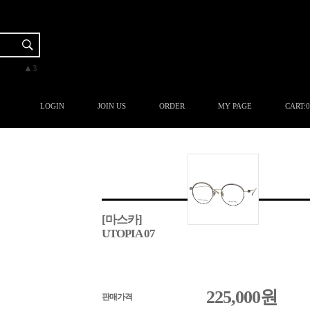
▼-1
▼-1
▲5
▲3
▲1
LOGIN
JOIN US
ORDER
MY PAGE
CART:
0
[마스카]
UTOPIA 07
225,000
원
판매가격