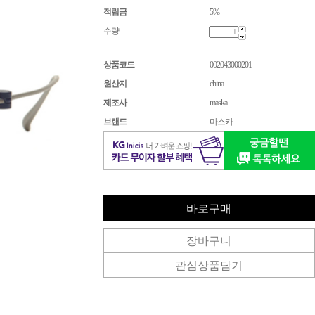
적립금
5%
수량
상품코드
002043000201
원산지
china
제조사
maska
브랜드
마스카
바로구매
장바구니
관심상품담기