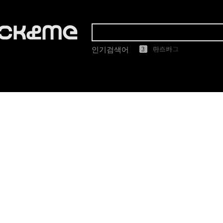
1
2
3
4
5
린드버그
인기검색어