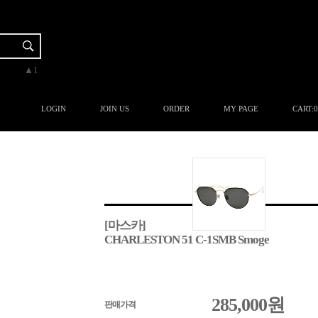
▼-2
▲3
▲1
▲1
▲3
LOGIN
JOIN US
ORDER
MY PAGE
CART:
0
[마스카]
CHARLESTON 51 C-1SMB Smoge
285,000
원
판매가격