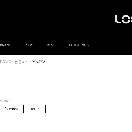
BRAND
NEW
BEST
COMMUNITY
공지사항
HOME
선글라스
MASKA
>
>
이벤트
Q&A
FAQ
A/S안내
상품후기
방문예약
SCRAP :