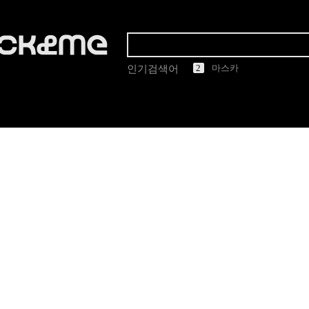
1
2
3
4
5
올리버피플스
인기검색어