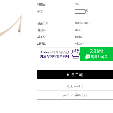
적립금
5%
수량
상품코드
001056000101
원산지
china
제조사
maska
브랜드
마스카
바로구매
장바구니
관심상품담기