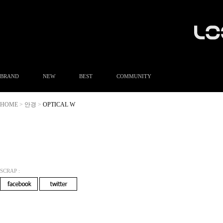
BRAND
NEW
BEST
COMMUNITY
공지사항
HOME
안경
OPTICAL W
>
>
이벤트
Q&A
FAQ
A/S안내
상품후기
방문예약
SCRAP :