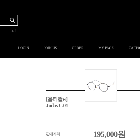
▼-2
▲3
▲1
▲1
▲3
LOGIN
JOIN US
ORDER
MY PAGE
CART:
0
[옵티컬w]
Judas C.01
195,000
원
판매가격