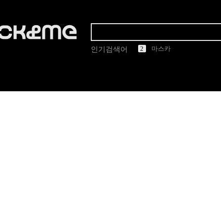
1
2
3
4
5
마스카
린드버그
인기검색어