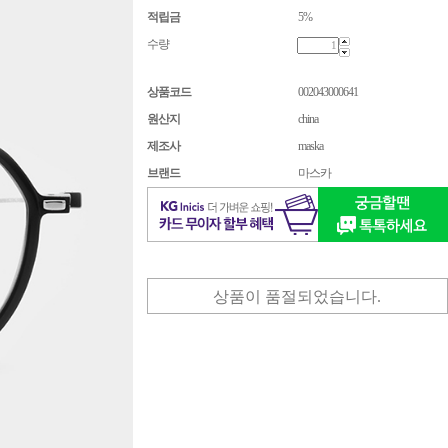
적립금
5%
수량
상품코드
002043000641
원산지
china
제조사
maska
브랜드
마스카
상품이 품절되었습니다.