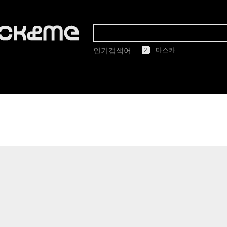
1
2
3
4
5
린드버그
인기검색어