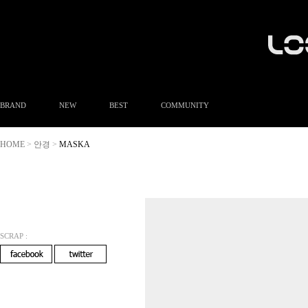
BRAND
NEW
BEST
COMMUNITY
공지사항
HOME
안경
MASKA
>
>
이벤트
Q&A
FAQ
A/S안내
상품후기
방문예약
SCRAP :