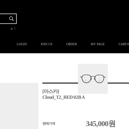
▼-1
▼-1
▲5
▲3
▲1
LOGIN
JOIN US
ORDER
MY PAGE
CART:
0
[마스카]
Cloud_T2_RED 02B A
345,000
원
판매가격