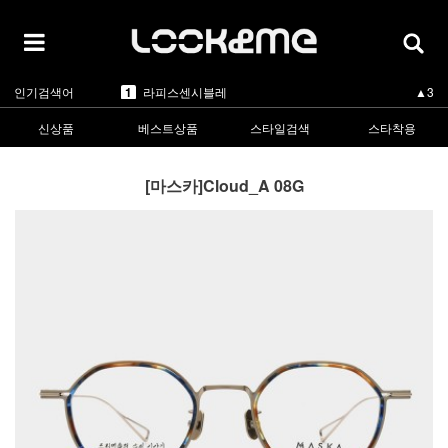
5
카렌워커
▲1
1
라피스센시블레
▲3
인기검색어
2
마스카
▲3
3
린드버그
▼-2
4
올리버피플스
▲3
신상품
베스트상품
스타일검색
스타착용
5
카렌워커
▲1
1
라피스센시블레
▲3
[마스카]Cloud_A 08G