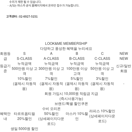
LOOK&ME MEMBERSHIP
다양하고 풍성한 혜택을 누리세요
회원등
S
A
B
C
NEW
급
S-CLASS
A-CLASS
B-CLASS
C-CLASS
NEW
누적금액
누적금액
누적금액
누적금액
등급기
신규/일반
500만원 이상 고
300만원 이상 고
100만원 이상
50만원 이상 고
준
회원
객
객
고객
객
10%할인
7%할인
5%할인
3%할인
(결제시 자동적
(결제시 자동적
(결제시 자동적
(결제시 자동적
-
용)
용)
용)
용)
회원 가입시 10,000원 적립금 지급
(즉시사용가능)
브랜드/특별 할인쿠폰
수비 오리온
라피스 10%할인
혜택안
타르트옵티컬
50%할인
마스카 10%할
(상세페이지다운
내
20%할인
(상세페이지다운
인
로드)
로드)
생일 5000원 할인