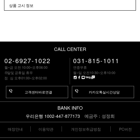
상품 고시 정보
CALL CENTER
02-6927-1022
031-815-1011
월~금 오전 10:00~오후06:00
연중무휴
주말
및 공휴일 휴무
월~일 오전10:30~오후10:00
점 심
오후01:00~오후02:00
고객센터바로연결
카카오톡실시간상담
BANK INFO
우리은행 1002-447-877173
예금주 : 성정희
매장안내
이용약관
개인정보취급방침
PC버전