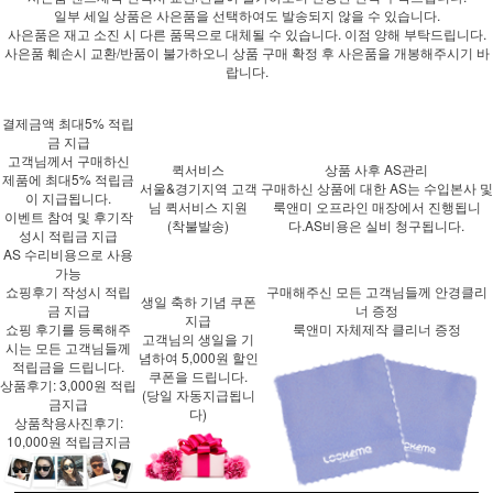
일부 세일 상품은 사은품을 선택하여도 발송되지 않을 수 있습니다.
사은품은 재고 소진 시 다른 품목으로 대체될 수 있습니다. 이점 양해 부탁드립니다.
사은품 훼손시 교환/반품이 불가하오니 상품 구매 확정 후 사은품을 개봉해주시기 바
랍니다.
결제금액 최대5% 적립
금 지급
고객님께서 구매하신
퀵서비스
상품 사후 AS관리
제품에
최대5%
적립금
서울&경기지역 고객
구매하신 상품에 대한 AS는 수입본사 및
이 지급됩니다.
님 퀵서비스 지원
룩앤미 오프라인 매장에서 진행됩니
이벤트 참여 및 후기작
(착불발송)
다.AS비용은 실비 청구됩니다.
성시 적립금 지급
AS 수리비용으로 사용
가능
쇼핑후기 작성시 적립
구매해주신 모든 고객님들께 안경클리
생일 축하 기념 쿠폰
금 지급
너 증정
지급
쇼핑 후기를 등록해주
룩앤미 자체제작 클리너 증정
고객님의 생일을 기
시는 모든 고객님들께
념하여 5,000원 할인
적립금을 드립니다.
쿠폰을 드립니다.
상품후기: 3,000원 적립
(당일 자동지급됩니
금지급
다)
상품착용사진후기:
10,000원 적립금지금