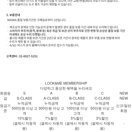
LOOK&ME MEMBERSHIP
다양하고 풍성한 혜택을 누리세요
회원등
S
A
B
C
NEW
급
S-CLASS
A-CLASS
B-CLASS
C-CLASS
NEW
누적금액
누적금액
누적금액
누적금액
등급기
신규/일반
500만원 이상 고
300만원 이상 고
100만원 이상
50만원 이상 고
준
회원
객
객
고객
객
10%할인
7%할인
5%할인
3%할인
(결제시 자동적
(결제시 자동적
(결제시 자동적
(결제시 자동적
-
용)
용)
용)
용)