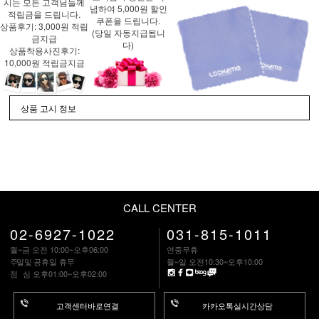
시는 모든 고객님들께
념하여 5,000원 할인
적립금을 드립니다.
쿠폰을 드립니다.
상품후기: 3,000원 적립
(당일 자동지급됩니
금지급
다)
상품착용사진후기:
10,000원 적립금지금
상품 고시 정보
CALL CENTER
02-6927-1022
031-815-1011
월~금 오전 10:00~오후06:00
연중무휴
주말
및 공휴일 휴무
월~일 오전10:30~오후10:00
점 심
오후01:00~오후02:00
고객센터바로연결
카카오톡실시간상담