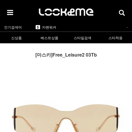
5
카렌워커
-
인기검색어
1
라피스센시블레
▲2
2
마스카
▲5
3
린드버그
▲1
신상품
베스트상품
스타일검색
스타착용
4
올리버피플스
▲1
5
카렌워커
-
1
라피스센시블레
▲2
[마스카]Free_Leisure2 03Tb