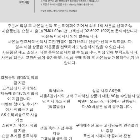
주문서 작성 후 사은품 선택 또는 마이페이지에서 최초 1회 사은품 선택 가능
사은품변경 요청 시 출고(PM01:00)이전 고객센터(02-6927-1022)로 문의바랍니다.
사은품 미선택시 임의 발송됩니다.
사은품 렌즈제작 선택시 교환/환불이 불가하오니 신중한 선택 부탁드립니다.
일부 세일 상품은 사은품을 선택하여도 발송되지 않을 수 있습니다.
사은품은 재고 소진 시 다른 품목으로 대체될 수 있습니다. 이점 양해 부탁드립니다.
사은품 훼손시 교환/반품이 불가하오니 상품 구매 확정 후 사은품을 개봉해주시기 바
랍니다.
결제금액 최대5% 적립
금 지급
고객님께서 구매하신
퀵서비스
상품 사후 AS관리
제품에
최대5%
적립금
서울&경기지역 고객
구매하신 상품에 대한 AS는 수입본사 및
이 지급됩니다.
님 퀵서비스 지원
룩앤미 오프라인 매장에서 진행됩니
이벤트 참여 및 후기작
(착불발송)
다.AS비용은 실비 청구됩니다.
성시 적립금 지급
AS 수리비용으로 사용
가능
쇼핑후기 작성시 적립
구매해주신 모든 고객님들께 안경클리
생일 축하 기념 쿠폰
금 지급
너 증정
지급
쇼핑 후기를 등록해주
룩앤미 자체제작 클리너 증정
고객님의 생일을 기