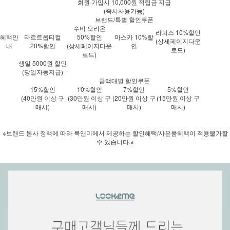
회원 가입시 10,000원 적립금 지급
(즉시사용가능)
브랜드/특별 할인쿠폰
수비 오리온
라피스 10%할인
혜택안
타르트옵티컬
50%할인
마스카 10%할
(상세페이지다운
내
20%할인
(상세페이지다운
인
로드)
로드)
생일 5000원 할인
(당일자동지급)
금액대별 할인쿠폰
15%할인
10%할인
7%할인
5%할인
(40만원 이상 구
(30만원 이상 구
(20만원 이상 구
(15만원 이상 구
매시)
매시)
매시)
매시)
※브랜드 본사 정책에 따라 룩앤미에서 제공하는 할인혜택/사은품혜택이 적용불가할
수 있습니다.※