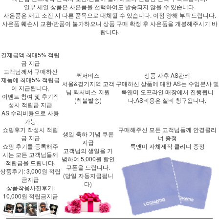
일부 세일 상품은 사은품을 선택하여도 발송되지 않을 수 있습니다.
사은품은 재고 소진 시 다른 품목으로 대체될 수 있습니다. 이점 양해 부탁드립니다.
사은품 훼손시 교환/반품이 불가하오니 상품 구매 확정 후 사은품을 개봉해주시기 바
랍니다.
결제금액 최대5% 적립
금 지급
고객님께서 구매하신
퀵서비스
상품 사후 AS관리
제품에
최대5%
적립금
서울&경기지역 고객
구매하신 상품에 대한 AS는 수입본사 및
이 지급됩니다.
님 퀵서비스 지원
룩앤미 오프라인 매장에서 진행됩니
이벤트 참여 및 후기작
(착불발송)
다.AS비용은 실비 청구됩니다.
성시 적립금 지급
AS 수리비용으로 사용
가능
쇼핑후기 작성시 적립
구매해주신 모든 고객님들께 안경클리
생일 축하 기념 쿠폰
금 지급
너 증정
지급
쇼핑 후기를 등록해주
룩앤미 자체제작 클리너 증정
고객님의 생일을 기
시는 모든 고객님들께
념하여 5,000원 할인
적립금을 드립니다.
쿠폰을 드립니다.
상품후기: 3,000원 적립
(당일 자동지급됩니
금지급
다)
상품착용사진후기:
10,000원 적립금지금