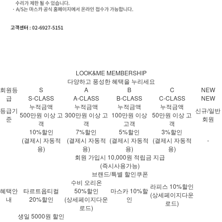
LOOK&ME MEMBERSHIP
다양하고 풍성한 혜택을 누리세요
회원등
S
A
B
C
NEW
급
S-CLASS
A-CLASS
B-CLASS
C-CLASS
NEW
누적금액
누적금액
누적금액
누적금액
등급기
신규/일반
500만원 이상 고
300만원 이상 고
100만원 이상
50만원 이상 고
준
회원
객
객
고객
객
10%할인
7%할인
5%할인
3%할인
(결제시 자동적
(결제시 자동적
(결제시 자동적
(결제시 자동적
-
용)
용)
용)
용)
회원 가입시 10,000원 적립금 지급
(즉시사용가능)
브랜드/특별 할인쿠폰
수비 오리온
라피스 10%할인
혜택안
타르트옵티컬
50%할인
마스카 10%할
(상세페이지다운
내
20%할인
(상세페이지다운
인
로드)
로드)
생일 5000원 할인