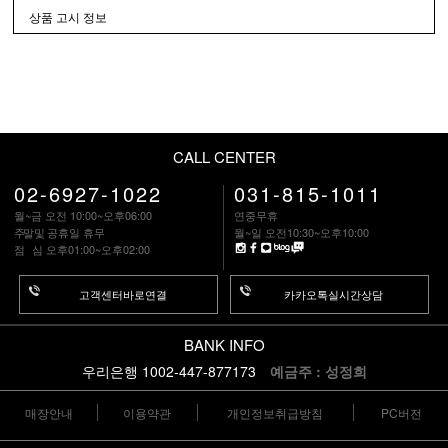
상품 고시 정보
CALL CENTER
02-6927-1022
031-815-1011
월~금 오전 10:00~오후06:00
연중무휴
주말
및 공휴일 휴무
월~일 오전10:30~오후10:00
점 심
오후01:00~오후02:00
고객센터바로연결
카카오톡실시간상담
BANK INFO
우리은행 1002-447-877173
예금주 : 성정희
매장안내
이용약관
개인정보취급방침
PC버전