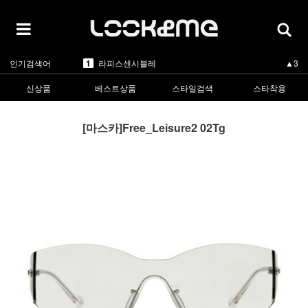
5
카렌워커
▲1
1
라피스센시블레
▲3
인기검색어
2
마스카
▲3
3
린드버그
▼-2
4
올리버피플스
▲3
신상품
베스트상품
스타일검색
스타착용
5
카렌워커
▲1
1
라피스센시블레
▲3
[마스카]Free_Leisure2 02Tg