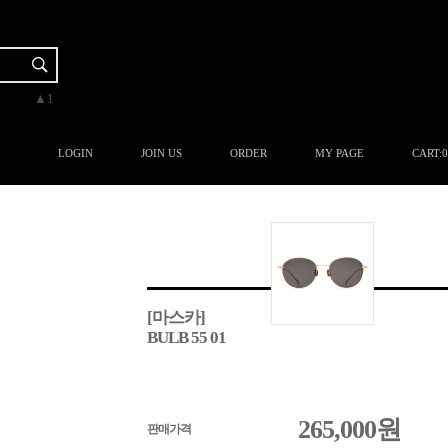
▼-1
▼-1
▲5
▲3
▲1
LOGIN
JOIN US
ORDER
MY PAGE
CART:
0
[마스카]
BULB 55 01
265,000
원
판매가격