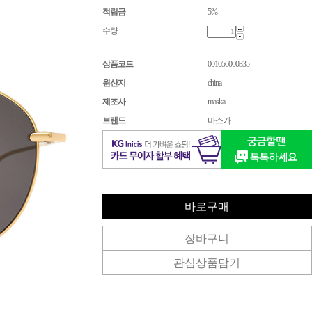
적립금
5%
수량
상품코드
001056000335
원산지
china
제조사
maska
브랜드
마스카
바로구매
장바구니
관심상품담기