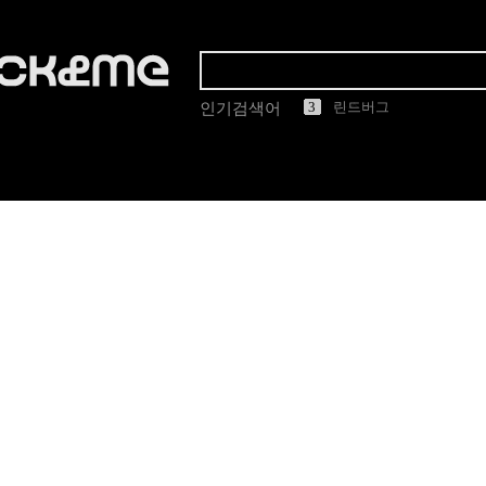
1
2
3
4
5
린드버그
올리버피플스
인기검색어