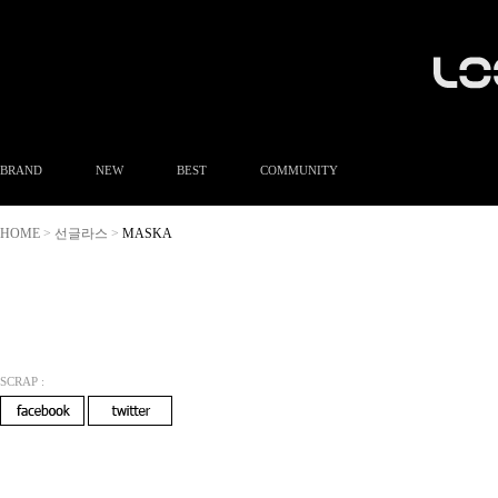
BRAND
NEW
BEST
COMMUNITY
공지사항
HOME
선글라스
MASKA
>
>
이벤트
Q&A
FAQ
A/S안내
상품후기
방문예약
SCRAP :