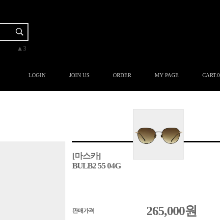
▼-2
▲3
▲3
▲3
▲1
LOGIN
JOIN US
ORDER
MY PAGE
CART:
0
[마스카]
BULB2 55 04G
265,000
원
판매가격