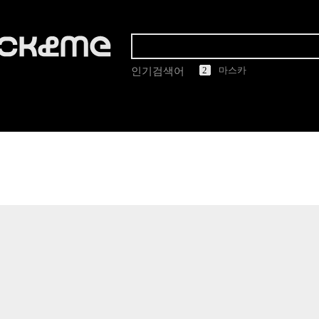
1
2
3
4
5
린드버그
인기검색어