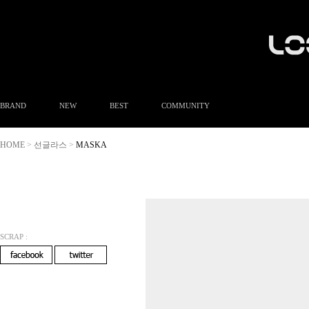
BRAND
NEW
BEST
COMMUNITY
공지사항
HOME
선글라스
MASKA
>
>
이벤트
Q&A
FAQ
A/S안내
상품후기
방문예약
SCRAP :