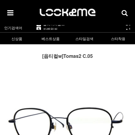
5
카렌워커
▲1
1
라피스센시블레
▲3
2
마스카
▲3
3
린드버그
▼-2
4
올리버피플스
▲3
인기검색어
5
카렌워커
▲1
1
라피스센시블레
▲3
신상품
베스트상품
스타일검색
스타착용
[옵티컬w]Tomas2 C.05