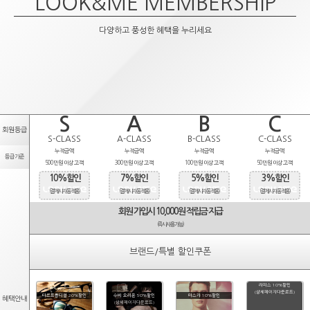
LOOK&ME MEMBERSHIP
다양하고 풍성한 혜택을 누리세요
S
A
B
C
회원등급
S-CLASS
A-CLASS
B-CLASS
C-CLASS
누적금액
누적금액
누적금액
누적금액
등급기준
500만원 이상 고객
300만원 이상 고객
100만원 이상 고객
50만원 이상 고객
10%할인
7%할인
5%할인
3%할인
(결제시 자동적용)
(결제시 자동적용)
(결제시 자동적용)
(결제시 자동적용)
회원 가입시 10,000원 적립금 지급
(즉시사용가능)
브랜드/특별 할인쿠폰
라피스 10%할인
(상세페이지다운로드)
타르트옵티컬 20%할인
수비 오리온 50%할인
마스카 10%할인
혜택안내
(상세페이지다운로드)