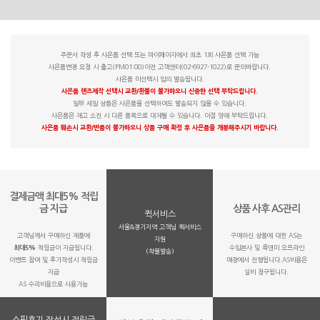
주문서 작성 후 사은품 선택 또는 마이페이지에서 최초 1회 사은품 선택 가능
사은품변경 요청 시 출고(PM01:00)이전 고객센터(02-6927-1022)로 문의바랍니다.
사은품 미선택시 임의 발송됩니다.
사은품 렌즈제작 선택시 교환/환불이 불가하오니 신중한 선택 부탁드립니다.
일부 세일 상품은 사은품을 선택하여도 발송되지 않을 수 있습니다.
사은품은 재고 소진 시 다른 품목으로 대체될 수 있습니다. 이점 양해 부탁드립니다.
사은품 훼손시 교환/반품이 불가하오니 상품 구매 확정 후 사은품을 개봉해주시기 바랍니다.
결제금액 최대5% 적립
금 지급
상품 사후 AS관리
퀵서비스
서울&경기지역 고객님 퀵서비스
고객님께서 구매하신 제품에
구매하신 상품에 대한 AS는
지원
최대5%
적립금이 지급됩니다.
수입본사 및 룩앤미 오프라인
(착불발송)
이벤트 참여 및 후기작성시 적립금
매장에서 진행됩니다.AS비용은
지급
실비 청구됩니다.
AS 수리비용으로 사용가능
쇼핑후기 작성시 적립금