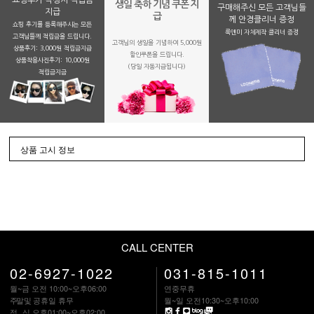
생일 축하 기념 쿠폰 지
구매해주신 모든 고객님들
지급
급
께 안경클리너 증정
쇼핑 후기를 등록해주시는 모든
룩앤미 자체제작 클리너 증정
고객님들께 적립금을 드립니다.
고객님의 생일을 기념하여 5,000원
상품후기: 3,000원 적립금지급
할인쿠폰을 드립니다.
상품착용사진후기: 10,000원
(당일 자동지급됩니다)
적립금지금
상품 고시 정보
CALL CENTER
02-6927-1022
031-815-1011
월~금 오전 10:00~오후06:00
연중무휴
주말
및 공휴일 휴무
월~일 오전10:30~오후10:00
점 심
오후01:00~오후02:00