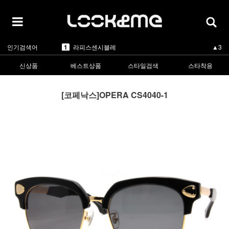
5
카렌워커
▲3
1
라피스센시블레
▲3
인기검색어
2
마스카
▲1
3
린드버그
▼-2
4
올리버피플스
▲1
신상품
베스트상품
스타일검색
스타착용
5
카렌워커
▲3
1
라피스센시블레
▲3
[코페낙스]OPERA CS4040-1