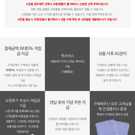
사은품 렌즈제작 선택시 교환/환불이 불가하오니 신중한 선택 부탁드립니다.
일부 세일 상품은 사은품을 선택하여도 발송되지 않을 수 있습니다.
사은품은 재고 소진 시 다른 품목으로 대체될 수 있습니다. 이점 양해 부탁드립니다.
사은품 훼손시 교환/반품이 불가하오니 상품 구매 확정 후 사은품을 개봉해주시기 바랍니다.
결제금액 최대5% 적립
금 지급
상품 사후 AS관리
퀵서비스
서울&경기지역 고객님 퀵서비스
고객님께서 구매하신 제품에
구매하신 상품에 대한 AS는
지원
최대5%
적립금이 지급됩니다.
수입본사 및 룩앤미 오프라인
(착불발송)
이벤트 참여 및 후기작성시 적립금
매장에서 진행됩니다.AS비용은
지급
실비 청구됩니다.
AS 수리비용으로 사용가능
쇼핑후기 작성시 적립금
생일 축하 기념 쿠폰 지
구매해주신 모든 고객님들
지급
급
께 안경클리너 증정
쇼핑 후기를 등록해주시는 모든
룩앤미 자체제작 클리너 증정
고객님들께 적립금을 드립니다.
고객님의 생일을 기념하여 5,000원
상품후기: 3,000원 적립금지급
할인쿠폰을 드립니다.
상품착용사진후기: 10,000원
(당일 자동지급됩니다)
적립금지금