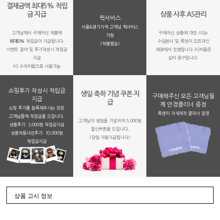
결제금액 최대5% 적립
금 지급
상품 사후 AS관리
퀵서비스
서울&경기지역 고객님 퀵서비스
고객님께서 구매하신 제품에
구매하신 상품에 대한 AS는
지원
최대5%
적립금이 지급됩니다.
수입본사 및 룩앤미 오프라인
(착불발송)
이벤트 참여 및 후기작성시 적립금
매장에서 진행됩니다.AS비용은
지급
실비 청구됩니다.
AS 수리비용으로 사용가능
쇼핑후기 작성시 적립금
생일 축하 기념 쿠폰 지
구매해주신 모든 고객님들
지급
급
께 안경클리너 증정
쇼핑 후기를 등록해주시는 모든
룩앤미 자체제작 클리너 증정
고객님들께 적립금을 드립니다.
고객님의 생일을 기념하여 5,000원
상품후기: 3,000원 적립금지급
할인쿠폰을 드립니다.
상품착용사진후기: 10,000원
(당일 자동지급됩니다)
적립금지금
상품 고시 정보