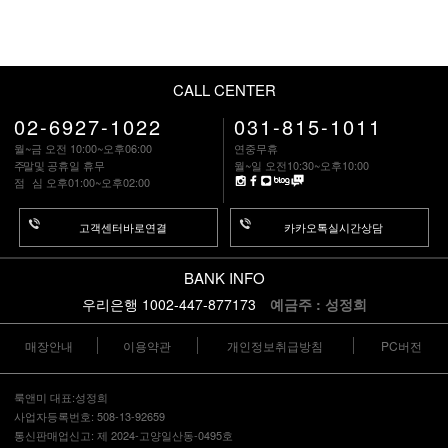
CALL CENTER
02-6927-1022
031-815-1011
월~금 오전 10:00~오후06:00
연중무휴
주말
및 공휴일 휴무
월~일 오전10:30~오후10:00
점 심
오후01:00~오후02:00
고객센터바로연결
카카오톡실시간상담
BANK INFO
우리은행 1002-447-877173
예금주 : 성정희
매장안내
이용약관
개인정보취급방침
PC버전
룩앤미 대표:성정희
사업자등록번호: 508-13-92659
통신판매업신고: 제 2024-고양일산동-0495호