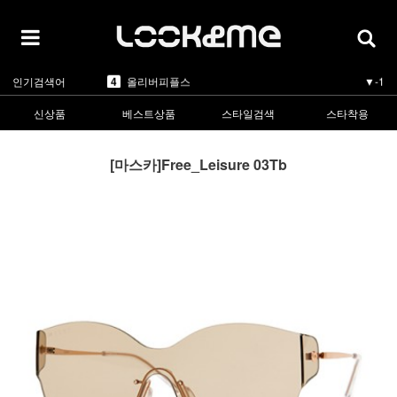
5
카렌워커
▼-1
1
라피스센시블레
▲5
2
마스카
▲3
3
린드버그
▲1
4
올리버피플스
▼-1
인기검색어
5
카렌워커
▼-1
1
라피스센시블레
▲5
신상품
베스트상품
스타일검색
스타착용
[마스카]Free_Leisure 03Tb