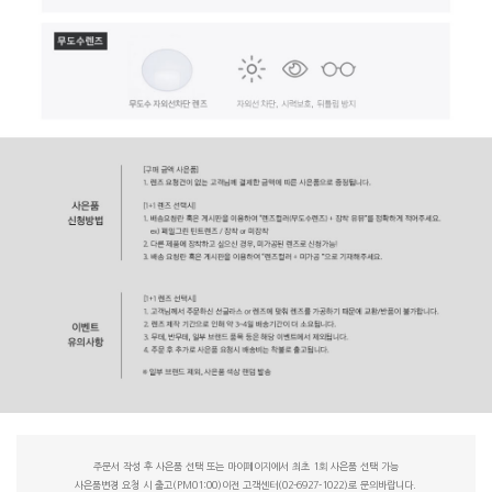
주문서 작성 후 사은품 선택 또는 마이페이지에서 최초 1회 사은품 선택 가능
사은품변경 요청 시 출고(PM01:00)이전 고객센터(02-6927-1022)로 문의바랍니다.