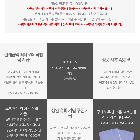
사은품 미선택시 임의 발송됩니다.
사은품 렌즈제작 선택시 교환/환불이 불가하오니 신중한 선택 부탁드립니다.
일부 세일 상품은 사은품을 선택하여도 발송되지 않을 수 있습니다.
사은품은 재고 소진 시 다른 품목으로 대체될 수 있습니다. 이점 양해 부탁드립니다.
사은품 훼손시 교환/반품이 불가하오니 상품 구매 확정 후 사은품을 개봉해주시기 바랍니다.
결제금액 최대5% 적립
금 지급
상품 사후 AS관리
퀵서비스
서울&경기지역 고객님 퀵서비스
고객님께서 구매하신 제품에
구매하신 상품에 대한 AS는
지원
최대5%
적립금이 지급됩니다.
수입본사 및 룩앤미 오프라인
(착불발송)
이벤트 참여 및 후기작성시 적립금
매장에서 진행됩니다.AS비용은
지급
실비 청구됩니다.
AS 수리비용으로 사용가능
쇼핑후기 작성시 적립금
생일 축하 기념 쿠폰 지
구매해주신 모든 고객님들
지급
급
께 안경클리너 증정
쇼핑 후기를 등록해주시는 모든
룩앤미 자체제작 클리너 증정
고객님들께 적립금을 드립니다.
고객님의 생일을 기념하여 5,000원
상품후기: 3,000원 적립금지급
할인쿠폰을 드립니다.
상품착용사진후기: 10,000원
(당일 자동지급됩니다)