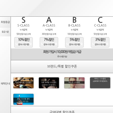
S
A
B
C
회원등급
S-CLASS
A-CLASS
B-CLASS
C-CLASS
누적금액
누적금액
누적금액
누적금액
등급기준
500만원 이상 고객
300만원 이상 고객
100만원 이상 고객
50만원 이상 고객
10%할인
7%할인
5%할인
3%할인
(결제시 자동적용)
(결제시 자동적용)
(결제시 자동적용)
(결제시 자동적용)
회원 가입시 10,000원 적립금 지급
(즉시사용가능)
브랜드/특별 할인쿠폰
라피스 10%할인
(상세페이지다운로드)
타르트옵티컬 20%할인
수비 오리온 50%할인
마스카 10%할인
혜택안내
(상세페이지다운로드)
생일 5000원 할인
(당일자동지급)
금액대별 할인쿠폰