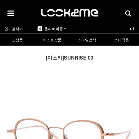
5
카렌워커
-
1
라피스센시블레
▲2
2
마스카
▲5
3
린드버그
▲1
4
올리버피플스
▲1
인기검색어
5
카렌워커
-
1
라피스센시블레
▲2
신상품
베스트상품
스타일검색
스타착용
[마스카]SUNRISE 03