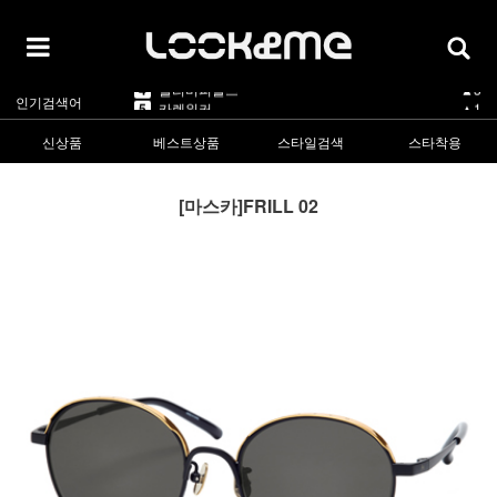
5
카렌워커
▲1
1
라피스센시블레
▲3
2
마스카
▲3
3
린드버그
▼-2
4
올리버피플스
▲3
인기검색어
5
카렌워커
▲1
1
라피스센시블레
▲3
신상품
베스트상품
스타일검색
스타착용
[마스카]FRILL 02