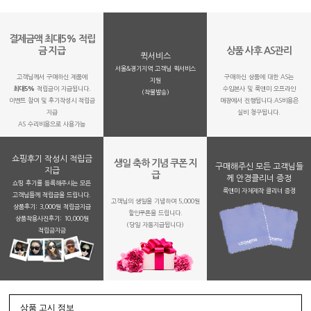
결제금액 최대5% 적립
금 지급
상품 사후 AS관리
퀵서비스
서울&경기지역 고객님 퀵서비스
고객님께서 구매하신 제품에
구매하신 상품에 대한 AS는
지원
최대5%
적립금이 지급됩니다.
수입본사 및 룩앤미 오프라인
(착불발송)
이벤트 참여 및 후기작성시 적립금
매장에서 진행됩니다.AS비용은
지급
실비 청구됩니다.
AS 수리비용으로 사용가능
쇼핑후기 작성시 적립금
생일 축하 기념 쿠폰 지
구매해주신 모든 고객님들
지급
급
께 안경클리너 증정
쇼핑 후기를 등록해주시는 모든
룩앤미 자체제작 클리너 증정
고객님들께 적립금을 드립니다.
고객님의 생일을 기념하여 5,000원
상품후기: 3,000원 적립금지급
할인쿠폰을 드립니다.
상품착용사진후기: 10,000원
(당일 자동지급됩니다)
적립금지금
상품 고시 정보