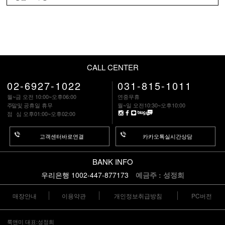
CALL CENTER
02-6927-1022
031-815-1011
월~금 오전 10:00~오후06:00
연중무휴
주말
및 공휴일 휴무
월~일 오전10:30~오후10:00
점 심
오후01:00~오후02:00
고객센터바로연결
카카오톡실시간상담
BANK INFO
우리은행 1002-447-877173
예금주 : 성정희
매장안내
이용약관
개인정보취급방침
PC버전
룩앤미 대표:성정희