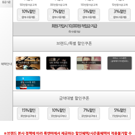
등급기준
500만원 이상 고객
300만원 이상 고객
100만원 이상 고객
50만원 이상 고객
10%할인
7%할인
5%할인
3%할인
(결제시 자동적용)
(결제시 자동적용)
(결제시 자동적용)
(결제시 자동적용)
회원 가입시 10,000원 적립금 지급
(즉시사용가능)
브랜드/특별 할인쿠폰
라피스 10%할인
(상세페이지다운로드)
타르트옵티컬 20%할인
수비 오리온 50%할인
마스카 10%할인
혜택안내
(상세페이지다운로드)
생일 5000원 할인
(당일자동지급)
금액대별 할인쿠폰
15%할인
10%할인
7%할인
5%할인
(40만원 이상 구매시)
(30만원 이상 구매시)
(20만원 이상 구매시)
(15만원 이상 구매시)
※브랜드 본사 정책에 따라 룩앤미에서 제공하는 할인혜택/사은품혜택이 적용불가할 수