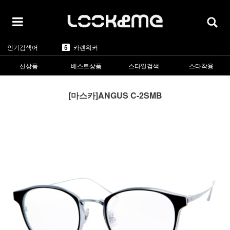
5
카렌워커
-
1
라피스센시블레
▲2
2
마스카
▲5
3
린드버그
▲1
4
올리버피플스
▲1
인기검색어
5
카렌워커
-
1
라피스센시블레
▲2
신상품
베스트상품
스타일검색
스타착용
[마스카]ANGUS C-2SMB