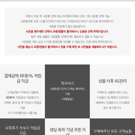
주문서 작성 후 사은품 선택 또는 마이페이지에서 최초 1회 사은품 선택 가능
사은품변경 요청 시 출고(PM01:00)이전 고객센터(02-6927-1022)로 문의바랍니다.
사은품 미선택시 임의 발송됩니다.
사은품 렌즈제작 선택시 교환/환불이 불가하오니 신중한 선택 부탁드립니다.
일부 세일 상품은 사은품을 선택하여도 발송되지 않을 수 있습니다.
사은품은 재고 소진 시 다른 품목으로 대체될 수 있습니다. 이점 양해 부탁드립니다.
사은품 훼손시 교환/반품이 불가하오니 상품 구매 확정 후 사은품을 개봉해주시기 바랍니다.
결제금액 최대5% 적립
금 지급
상품 사후 AS관리
퀵서비스
서울&경기지역 고객님 퀵서비스
고객님께서 구매하신 제품에
구매하신 상품에 대한 AS는
지원
최대5%
적립금이 지급됩니다.
수입본사 및 룩앤미 오프라인
(착불발송)
이벤트 참여 및 후기작성시 적립금
매장에서 진행됩니다.AS비용은
지급
실비 청구됩니다.
AS 수리비용으로 사용가능
쇼핑후기 작성시 적립금
생일 축하 기념 쿠폰 지
구매해주신 모든 고객님들
지급
급