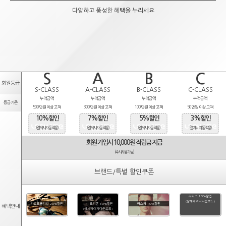
다양하고 풍성한 혜택을 누리세요
S
A
B
C
회원등급
S-CLASS
A-CLASS
B-CLASS
C-CLASS
누적금액
누적금액
누적금액
누적금액
등급기준
500만원 이상 고객
300만원 이상 고객
100만원 이상 고객
50만원 이상 고객
10%할인
7%할인
5%할인
3%할인
(결제시 자동적용)
(결제시 자동적용)
(결제시 자동적용)
(결제시 자동적용)
회원 가입시 10,000원 적립금 지급
(즉시사용가능)
브랜드/특별 할인쿠폰
라피스 10%할인
(상세페이지다운로드)
타르트옵티컬 20%할인
수비 오리온 50%할인
마스카 10%할인
혜택안내
(상세페이지다운로드)