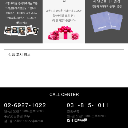
께 안경클리너 증정
쇼핑 후기를 등록해주시는 모든
룩앤미 자체제작 클리너 증정
고객님들께 적립금을 드립니다.
고객님의 생일을 기념하여 5,000원
상품후기: 3,000원 적립금지급
할인쿠폰을 드립니다.
상품착용사진후기: 10,000원
(당일 자동지급됩니다)
적립금지금
상품 고시 정보
CALL CENTER
02-6927-1022
031-815-1011
월~금 오전 10:00~오후06:00
연중무휴
주말
및 공휴일 휴무
월~일 오전10:30~오후10:00
점 심
오후01:00~오후02:00