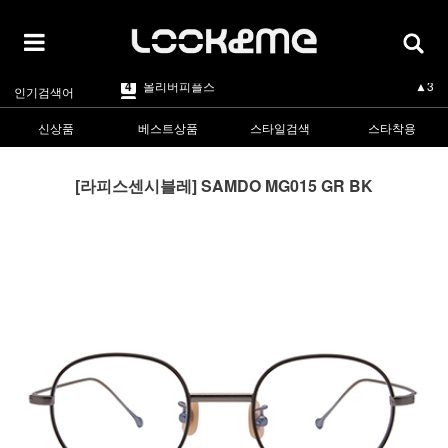
5
카렌워커
▲1
1
라피스센시블레
▲3
2
마스카
▲3
3
린드버그
▼-2
4
올리버피플스
▲3
인기검색어
5
카렌워커
▲1
1
라피스센시블레
▲3
신상품
베스트상품
스타일검색
스타착용
[라피스센시블레] SAMDO MG015 GR BK