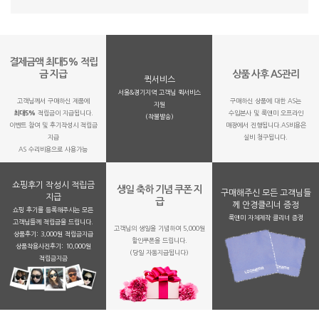
결제금액 최대5% 적립
금 지급
상품 사후 AS관리
퀵서비스
서울&경기지역 고객님 퀵서비스
고객님께서 구매하신 제품에
구매하신 상품에 대한 AS는
지원
최대5%
적립금이 지급됩니다.
수입본사 및 룩앤미 오프라인
(착불발송)
이벤트 참여 및 후기작성시 적립금
매장에서 진행됩니다.AS비용은
지급
실비 청구됩니다.
AS 수리비용으로 사용가능
쇼핑후기 작성시 적립금
생일 축하 기념 쿠폰 지
구매해주신 모든 고객님들
지급
급
께 안경클리너 증정
쇼핑 후기를 등록해주시는 모든
룩앤미 자체제작 클리너 증정
고객님들께 적립금을 드립니다.
고객님의 생일을 기념하여 5,000원
상품후기: 3,000원 적립금지급
할인쿠폰을 드립니다.
상품착용사진후기: 10,000원
(당일 자동지급됩니다)
적립금지금