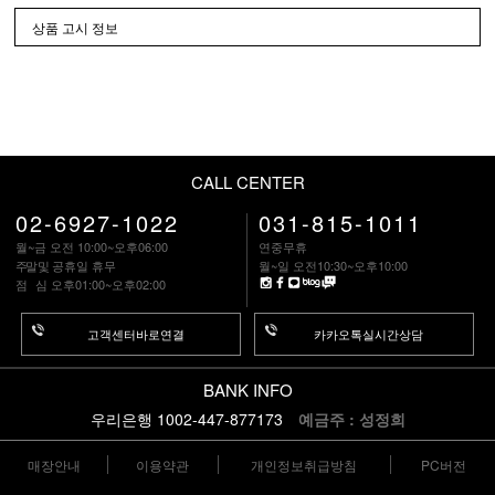
상품 고시 정보
CALL CENTER
02-6927-1022
031-815-1011
월~금 오전 10:00~오후06:00
연중무휴
주말
및 공휴일 휴무
월~일 오전10:30~오후10:00
점 심
오후01:00~오후02:00
고객센터바로연결
카카오톡실시간상담
BANK INFO
우리은행 1002-447-877173
예금주 : 성정희
매장안내
이용약관
개인정보취급방침
PC버전