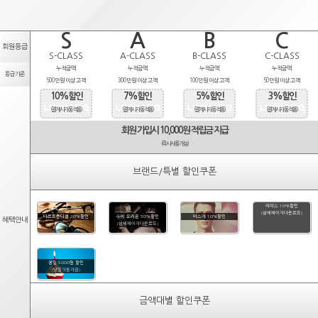
S
A
B
C
회원등급
S-CLASS
A-CLASS
B-CLASS
C-CLASS
누적금액
누적금액
누적금액
누적금액
등급기준
500만원 이상 고객
300만원 이상 고객
100만원 이상 고객
50만원 이상 고객
10%할인
7%할인
5%할인
3%할인
(결제시 자동적용)
(결제시 자동적용)
(결제시 자동적용)
(결제시 자동적용)
회원 가입시 10,000원 적립금 지급
(즉시사용가능)
브랜드/특별 할인쿠폰
라피스 10%할인
(상세페이지다운로드)
타르트옵티컬 20%할인
수비 오리온 50%할인
마스카 10%할인
혜택안내
(상세페이지다운로드)
생일 5000원 할인
(당일자동지급)
금액대별 할인쿠폰