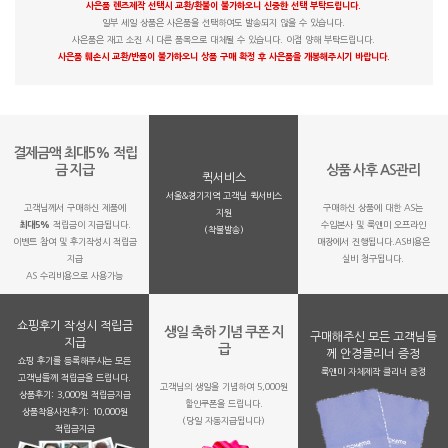
사은품 렌즈제작 선택시 교환/환불이 불가하오니 신중한 선택 부탁드립니다.
일부 세일 상품은 사은품을 선택하여도 발송되지 않을 수 있습니다.
사은품은 재고 소진 시 다른 품목으로 대체될 수 있습니다. 이점 양해 부탁드립니다.
사은품 훼손시 교환/반품이 불가하오니 상품 구매 확정 후 사은품을 개봉해주시기 바랍니다.
결제금액 최대5% 적립
금 지급
상품 사후 AS관리
퀵서비스
서울&경기지역 고객님 퀵서비스
고객님께서 구매하신 제품에
구매하신 상품에 대한 AS는
지원
최대5%
적립금이 지급됩니다.
수입본사 및 룩앤미 오프라인
(착불발송)
이벤트 참여 및 후기작성시 적립금
매장에서 진행됩니다.AS비용은
지급
실비 청구됩니다.
AS 수리비용으로 사용가능
쇼핑후기 작성시 적립금
생일 축하 기념 쿠폰 지
구매해주신 모든 고객님들
지급
급
께 안경클리너 증정
쇼핑 후기를 등록해주시는 모든
룩앤미 자체제작 클리너 증정
고객님들께 적립금을 드립니다.
고객님의 생일을 기념하여 5,000원
상품후기: 3,000원 적립금지급
할인쿠폰을 드립니다.
상품착용사진후기: 10,000원
(당일 자동지급됩니다)
적립금지금