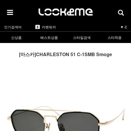
5
카렌워커
▼-2
인기검색어
1
라피스센시블레
▲1
2
마스카
-
3
린드버그
-
신상품
베스트상품
스타일검색
스타착용
4
올리버피플스
-
5
카렌워커
▼-2
1
라피스센시블레
▲1
[마스카]CHARLESTON 51 C-1SMB Smoge