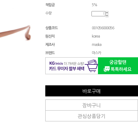
적립금
5%
수량
상품코드
001056000056
원산지
korea
제조사
maska
브랜드
마스카
바로구매
장바구니
관심상품담기