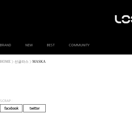
BRAND
NEW
BEST
COMMUNITY
공지사항
HOME
선글라스
MASKA
>
>
이벤트
Q&A
FAQ
A/S안내
상품후기
방문예약
SCRAP :