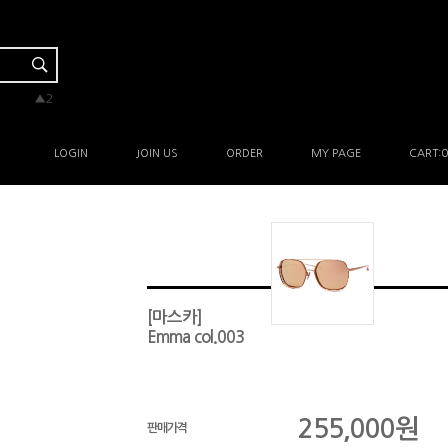
▼-2
▲2
▲2
▲1
▲1
LOGIN
JOIN US
ORDER
MY PAGE
CART:
0
[마스카]
Emma col.003
255,000
원
판매가격