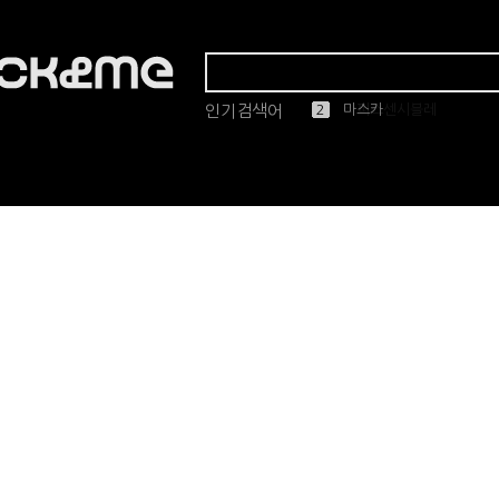
인기검색어
1
2
3
4
5
마스카
린드버그