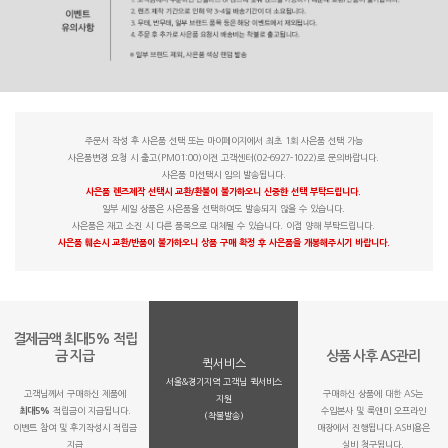
주문서 작성 후 사은품 선택 또는 마이페이지에서 최초 1회 사은품 선택 가능
사은품변경 요청 시 출고(PM01:00)이전 고객센터(02-6927-1022)로 문의바랍니다.
사은품 미선택시 임의 발송됩니다.
사은품 렌즈제작 선택시 교환/환불이 불가하오니 신중한 선택 부탁드립니다.
일부 세일 상품은 사은품을 선택하여도 발송되지 않을 수 있습니다.
사은품은 재고 소진 시 다른 품목으로 대체될 수 있습니다. 이점 양해 부탁드립니다.
사은품 훼손시 교환/반품이 불가하오니 상품 구매 확정 후 사은품을 개봉해주시기 바랍니다.
결제금액 최대5% 적립
금 지급
상품 사후 AS관리
퀵서비스
서울&경기지역 고객님 퀵서비스
고객님께서 구매하신 제품에
구매하신 상품에 대한 AS는
지원
최대5%
적립금이 지급됩니다.
수입본사 및 룩앤미 오프라인
(착불발송)
이벤트 참여 및 후기작성시 적립금
매장에서 진행됩니다.AS비용은
지급
실비 청구됩니다.