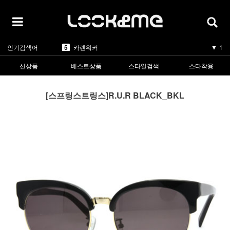
5
카렌워커
▼-1
1
라피스센시블레
▲5
2
마스카
▲3
3
린드버그
▲1
4
올리버피플스
▼-1
인기검색어
5
카렌워커
▼-1
1
라피스센시블레
▲5
신상품
베스트상품
스타일검색
스타착용
[스프링스트링스]R.U.R BLACK_BKL