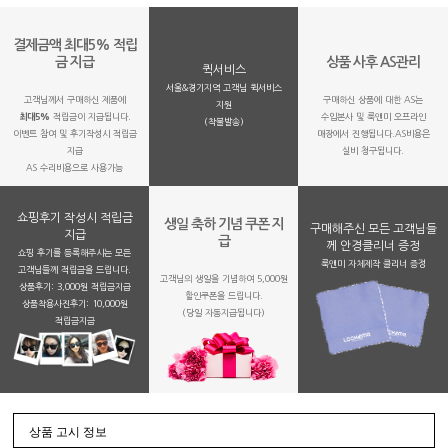
결제금액 최대5% 적립
금 지급
상품 사후 AS관리
퀵서비스
서울&경기지역 고객님 퀵서비스
고객님께서 구매하신 제품에
구매하신 상품에 대한 AS는
지원
최대5%
적립금이 지급됩니다.
수입본사 및 룩앤미 오프라인
(착불발송)
이벤트 참여 및 후기작성시 적립금
매장에서 진행됩니다.AS비용은
지급
실비 청구됩니다.
AS 수리비용으로 사용가능
쇼핑후기 작성시 적립금
생일 축하 기념 쿠폰 지
구매해주신 모든 고객님들
지급
급
께 안경클리너 증정
쇼핑 후기를 등록해주시는 모든
룩앤미 자체제작 클리너 증정
고객님들께 적립금을 드립니다.
고객님의 생일을 기념하여 5,000원
상품후기: 3,000원 적립금지급
할인쿠폰을 드립니다.
상품착용사진후기: 10,000원
(당일 자동지급됩니다)
적립금지금
상품 고시 정보