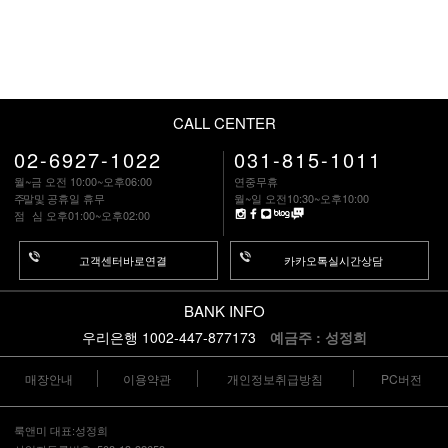
CALL CENTER
02-6927-1022
031-815-1011
월~금 오전 10:00~오후06:00
연중무휴
주말
및 공휴일 휴무
월~일 오전10:30~오후10:00
점 심
오후01:00~오후02:00
고객센터바로연결
카카오톡실시간상담
BANK INFO
우리은행 1002-447-877173
예금주 : 성정희
매장안내
이용약관
개인정보취급방침
PC버전
룩앤미 대표:성정희