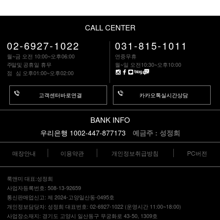
CALL CENTER
02-6927-1022
031-815-1011
월~금 오전 10:00~오후06:00
연중무휴
주말
및 공휴일 휴무
월~일 오전10:30~오후10:00
점 심
오후01:00~오후02:00
고객센터바로연결
카카오톡실시간상담
BANK INFO
우리은행 1002-447-877173
예금주 : 성정희
매장안내
이용약관
개인정보취급방침
PC버전
룩앤미 대표:성정희
사업자등록번호: 508-13-92659
통신판매업신고: 제 2024-고양일산동-0495호
개인정보담당자: 성정희 대표번호: 02-6927-1022 (운영시간 11:00~18:00)
사업장소재지: 경기도 고양시 일산동구 무궁화로 43-50, 1309호