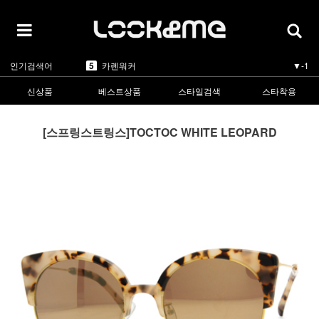
1
라피스센시블레
▲2
2
마스카
▲5
3
린드버그
▲3
4
올리버피플스
▼-1
5
카렌워커
▼-1
인기검색어
1
라피스센시블레
▲2
신상품
베스트상품
스타일검색
스타착용
[스프링스트링스]TOCTOC WHITE LEOPARD