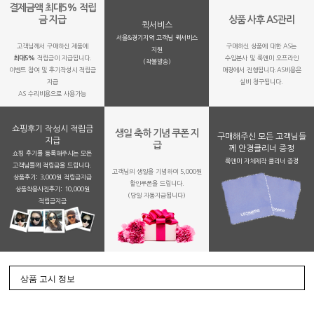
결제금액 최대5% 적립
금 지급
상품 사후 AS관리
퀵서비스
서울&경기지역 고객님 퀵서비스
고객님께서 구매하신 제품에
구매하신 상품에 대한 AS는
지원
최대5%
적립금이 지급됩니다.
수입본사 및 룩앤미 오프라인
(착불발송)
이벤트 참여 및 후기작성시 적립금
매장에서 진행됩니다.AS비용은
지급
실비 청구됩니다.
AS 수리비용으로 사용가능
쇼핑후기 작성시 적립금
생일 축하 기념 쿠폰 지
구매해주신 모든 고객님들
지급
급
께 안경클리너 증정
쇼핑 후기를 등록해주시는 모든
룩앤미 자체제작 클리너 증정
고객님들께 적립금을 드립니다.
고객님의 생일을 기념하여 5,000원
상품후기: 3,000원 적립금지급
할인쿠폰을 드립니다.
상품착용사진후기: 10,000원
(당일 자동지급됩니다)
적립금지금
상품 고시 정보