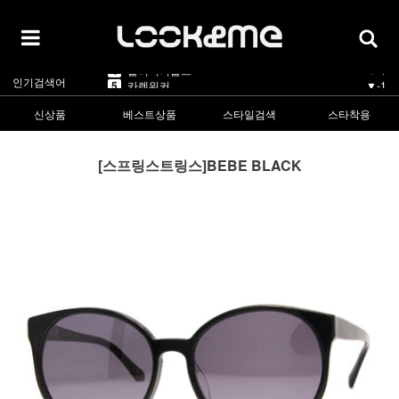
5
카렌워커
▼-1
1
라피스센시블레
▲5
2
마스카
▲3
3
린드버그
▲1
4
올리버피플스
▼-1
인기검색어
5
카렌워커
▼-1
1
라피스센시블레
▲5
신상품
베스트상품
스타일검색
스타착용
[스프링스트링스]BEBE BLACK