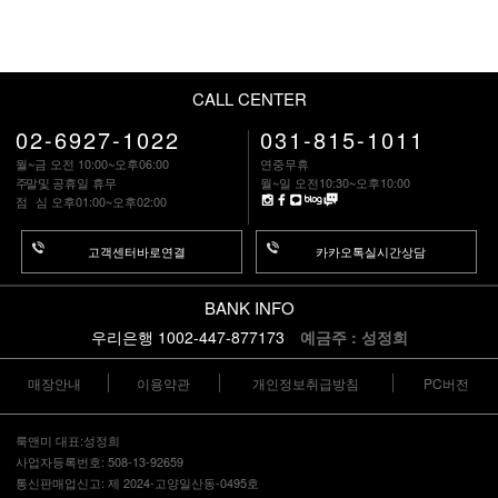
CALL CENTER
02-6927-1022
031-815-1011
월~금 오전 10:00~오후06:00
연중무휴
주말
및 공휴일 휴무
월~일 오전10:30~오후10:00
점 심
오후01:00~오후02:00
고객센터바로연결
카카오톡실시간상담
BANK INFO
우리은행 1002-447-877173
예금주 : 성정희
매장안내
이용약관
개인정보취급방침
PC버전
룩앤미 대표:성정희
사업자등록번호: 508-13-92659
통신판매업신고: 제 2024-고양일산동-0495호