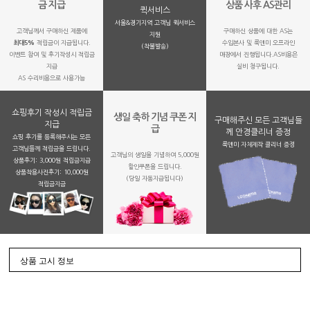
금 지급
상품 사후 AS관리
퀵서비스
서울&경기지역 고객님 퀵서비스
고객님께서 구매하신 제품에
구매하신 상품에 대한 AS는
지원
최대5%
적립금이 지급됩니다.
수입본사 및 룩앤미 오프라인
(착불발송)
이벤트 참여 및 후기작성시 적립금
매장에서 진행됩니다.AS비용은
지급
실비 청구됩니다.
AS 수리비용으로 사용가능
쇼핑후기 작성시 적립금
생일 축하 기념 쿠폰 지
구매해주신 모든 고객님들
지급
급
께 안경클리너 증정
쇼핑 후기를 등록해주시는 모든
룩앤미 자체제작 클리너 증정
고객님들께 적립금을 드립니다.
고객님의 생일을 기념하여 5,000원
상품후기: 3,000원 적립금지급
할인쿠폰을 드립니다.
상품착용사진후기: 10,000원
(당일 자동지급됩니다)
적립금지금
상품 고시 정보