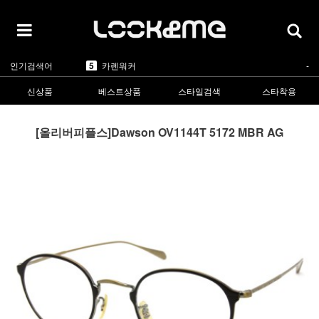
5
카렌워커
-
1
라피스센시블레
▲2
2
마스카
▲5
3
린드버그
▲1
4
올리버피플스
▲1
인기검색어
5
카렌워커
-
1
라피스센시블레
▲2
신상품
베스트상품
스타일검색
스타착용
[올리버피플스]Dawson OV1144T 5172 MBR AG