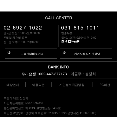
CALL CENTER
02-6927-1022
031-815-1011
월~금 오전 10:00~오후06:00
연중무휴
주말
및 공휴일 휴무
월~일 오전10:30~오후10:00
점 심
오후01:00~오후02:00
고객센터바로연결
카카오톡실시간상담
BANK INFO
우리은행 1002-447-877173
예금주 : 성정희
매장안내
이용약관
개인정보취급방침
PC버전
룩앤미 대표:성정희
사업자등록번호: 508-13-92659
통신판매업신고: 제 2024-고양일산동-0495호
개인정보담당자: 성정희 대표번호: 02-6927-1022 (운영시간 11:00~18:00)