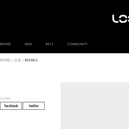
BRAND
NEW
BEST
COMMUNITY
공지사항
HOME
안경
MASKA
>
>
이벤트
Q&A
FAQ
A/S안내
상품후기
방문예약
SCRAP :