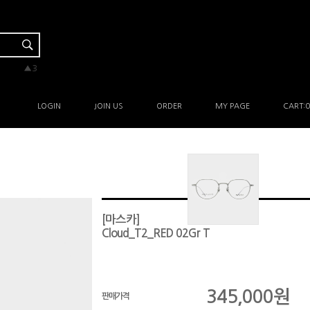
▼-2
▲3
▲1
▲1
▲3
LOGIN
JOIN US
ORDER
MY PAGE
CART:
0
[마스카]
Cloud_T2_RED 02Gr T
345,000
원
판매가격