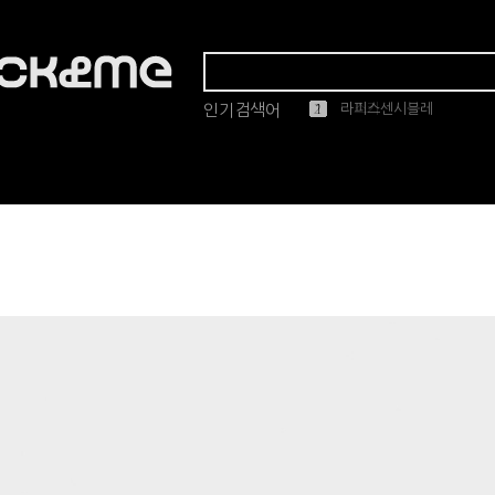
인기검색어
1
2
3
4
5
마스카