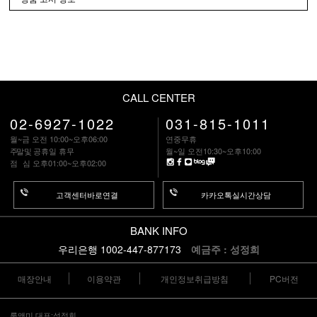
CALL CENTER
02-6927-1022
031-815-1011
월~금 오전 10:00~오후06:00
연중무휴
주말
및 공휴일 휴무
월~일 오전10:30~오후10:00
점 심
오후01:00~오후02:00
고객센터바로연결
카카오톡실시간상담
BANK INFO
우리은행 1002-447-877173
예금주 : 성정희
매장안내
이용약관
개인정보취급방침
PC버전
룩앤미 대표:성정희