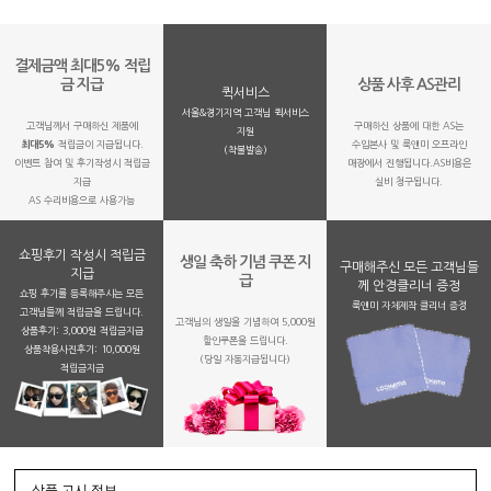
결제금액 최대5% 적립
금 지급
상품 사후 AS관리
퀵서비스
서울&경기지역 고객님 퀵서비스
고객님께서 구매하신 제품에
구매하신 상품에 대한 AS는
지원
최대5%
적립금이 지급됩니다.
수입본사 및 룩앤미 오프라인
(착불발송)
이벤트 참여 및 후기작성시 적립금
매장에서 진행됩니다.AS비용은
지급
실비 청구됩니다.
AS 수리비용으로 사용가능
쇼핑후기 작성시 적립금
생일 축하 기념 쿠폰 지
구매해주신 모든 고객님들
지급
급
께 안경클리너 증정
쇼핑 후기를 등록해주시는 모든
룩앤미 자체제작 클리너 증정
고객님들께 적립금을 드립니다.
고객님의 생일을 기념하여 5,000원
상품후기: 3,000원 적립금지급
할인쿠폰을 드립니다.
상품착용사진후기: 10,000원
(당일 자동지급됩니다)
적립금지금
상품 고시 정보