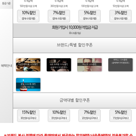
누적금액
누적금액
누적금액
누적금액
등급기준
500만원 이상 고객
300만원 이상 고객
100만원 이상 고객
50만원 이상 고객
10%할인
7%할인
5%할인
3%할인
(결제시 자동적용)
(결제시 자동적용)
(결제시 자동적용)
(결제시 자동적용)
회원 가입시 10,000원 적립금 지급
(즉시사용가능)
브랜드/특별 할인쿠폰
라피스 10%할인
(상세페이지다운로드)
타르트옵티컬 20%할인
수비 오리온 50%할인
마스카 10%할인
혜택안내
(상세페이지다운로드)
생일 5000원 할인
(당일자동지급)
금액대별 할인쿠폰
15%할인
10%할인
7%할인
5%할인
(40만원 이상 구매시)
(30만원 이상 구매시)
(20만원 이상 구매시)
(15만원 이상 구매시)
※브랜드 본사 정책에 따라 룩앤미에서 제공하는 할인혜택/사은품혜택이 적용불가할 수