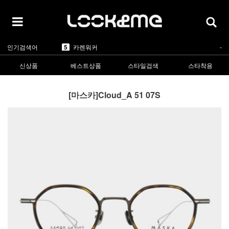
1
라피스센시블레
▲2
2
마스카
▲5
3
린드버그
▲1
4
올리버피플스
▲1
5
카렌워커
-
인기검색어
1
라피스센시블레
▲2
신상품
베스트상품
스타일검색
스타착용
[마스카]Cloud_A 51 07S