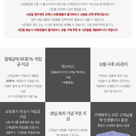
사은품변경 요청 시 출고(PM01:00)이전 고객센터(02-6927-1022)로 문의바랍니다.
사은품 미선택시 임의 발송됩니다.
사은품 렌즈제작 선택시 교환/환불이 불가하오니 신중한 선택 부탁드립니다.
일부 세일 상품은 사은품을 선택하여도 발송되지 않을 수 있습니다.
사은품은 재고 소진 시 다른 품목으로 대체될 수 있습니다. 이점 양해 부탁드립니다.
사은품 훼손시 교환/반품이 불가하오니 상품 구매 확정 후 사은품을 개봉해주시기 바랍니다.
결제금액 최대5% 적립
금 지급
상품 사후 AS관리
퀵서비스
서울&경기지역 고객님 퀵서비스
고객님께서 구매하신 제품에
구매하신 상품에 대한 AS는
지원
최대5%
적립금이 지급됩니다.
수입본사 및 룩앤미 오프라인
(착불발송)
이벤트 참여 및 후기작성시 적립금
매장에서 진행됩니다.AS비용은
지급
실비 청구됩니다.
AS 수리비용으로 사용가능
쇼핑후기 작성시 적립금
생일 축하 기념 쿠폰 지
구매해주신 모든 고객님들
지급
급
께 안경클리너 증정
쇼핑 후기를 등록해주시는 모든
룩앤미 자체제작 클리너 증정
고객님들께 적립금을 드립니다.
고객님의 생일을 기념하여 5,000원
상품후기: 3,000원 적립금지급
할인쿠폰을 드립니다.