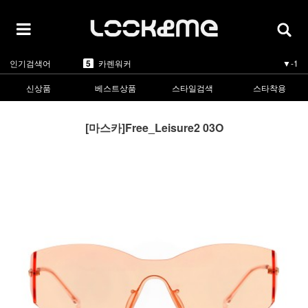
1
라피스센시블레
▲5
2
마스카
▲3
3
린드버그
▲1
4
올리버피플스
▼-1
5
카렌워커
▼-1
인기검색어
1
라피스센시블레
▲5
신상품
베스트상품
스타일검색
스타착용
[마스카]Free_Leisure2 03O