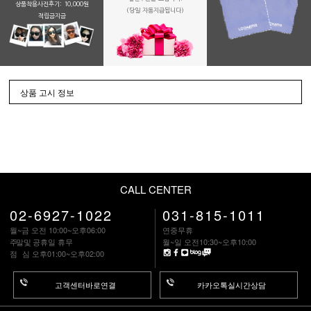
상품착용사진후기: 10,000원
(당일 자동지급됩니다)
적립금지금
상품 고시 정보
CALL CENTER
02-6927-1022
031-815-1011
월~금 오전 10:00~오후06:00
연중무휴
주말
및 공휴일 휴무
월~일 오전10:30~오후10:00
점 심
오후01:00~오후02:00
고객센터바로연결
카카오톡실시간상담