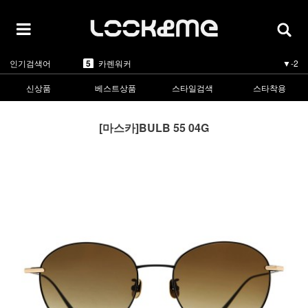
1
라피스센시블레
▲1
2
마스카
-
3
린드버그
-
4
올리버피플스
-
5
카렌워커
▼-2
인기검색어
1
라피스센시블레
▲1
신상품
베스트상품
스타일검색
스타착용
[마스카]BULB 55 04G