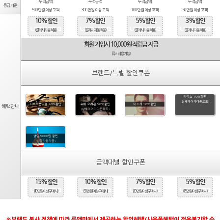
누적금액
누적금액
누적금액
누적금액
등급기준
500만원 이상 고객
300만원 이상 고객
100만원 이상 고객
50만원 이상 고객
10%할인
7%할인
5%할인
3%할인
(결제시 자동적용)
(결제시 자동적용)
(결제시 자동적용)
(결제시 자동적용)
회원 가입시 10,000원 적립금 지급
(즉시사용가능)
브랜드/특별 할인쿠폰
라피스 10%할인
(상세페이지다운로드)
타르트옵티컬 20%할인
수비 오리온 50%할인
마스카 10%할인
혜택안내
(상세페이지다운로드)
생일 5000원 할인
(당일자동지급)
금액대별 할인쿠폰
15%할인
10%할인
7%할인
5%할인
(40만원 이상 구매시)
(30만원 이상 구매시)
(20만원 이상 구매시)
(15만원 이상 구매시)
※브랜드 본사 정책에 따라 룩앤미에서 제공하는 할인혜택/사은품혜택이 적용불가할 수