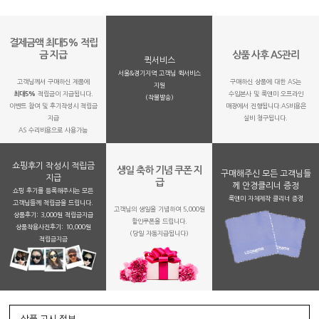
결제금액 최대5% 적립
금 지급
상품 사후 AS관리
퀵서비스
서울&경기지역 고객님 퀵서비스
고객님께서 구매하신 제품에
구매하신 상품에 대한 AS는
지원
최대5%
적립금이 지급됩니다.
수입본사 및 룩앤미 오프라인
(착불발송)
이벤트 참여 및 후기작성시 적립금
매장에서 진행됩니다.AS비용은
지급
실비 청구됩니다.
AS 수리비용으로 사용가능
쇼핑후기 작성시 적립금
생일 축하 기념 쿠폰 지
구매해주신 모든 고객님들
지급
급
께 안경클리너 증정
쇼핑 후기를 등록해주시는 모든
룩앤미 자체제작 클리너 증정
고객님들께 적립금을 드립니다.
고객님의 생일을 기념하여 5,000원
상품후기: 3,000원 적립금지급
할인쿠폰을 드립니다.
상품착용사진후기: 10,000원
(당일 자동지급됩니다)
적립금지금
상품 고시 정보