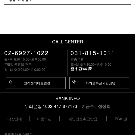
CALL CENTER
02-6927-1022
031-815-1011
월~금 오전 10:00~오후06:00
연중무휴
주말
및 공휴일 휴무
월~일 오전10:30~오후10:00
점 심
오후01:00~오후02:00
고객센터바로연결
카카오톡실시간상담
BANK INFO
우리은행 1002-447-877173
예금주 : 성정희
매장안내
이용약관
개인정보취급방침
PC버전
룩앤미 대표:성정희