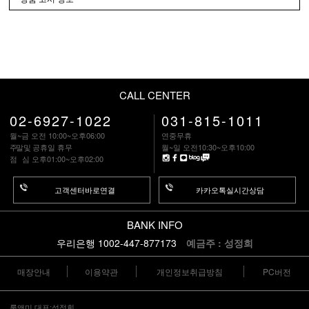
CALL CENTER
02-6927-1022
031-815-1011
월~금 오전 10:00~오후06:00
연중무휴
주말
및 공휴일 휴무
월~일 오전10:30~오후10:00
점 심
오후01:00~오후02:00
고객센터바로연결
카카오톡실시간상담
BANK INFO
우리은행 1002-447-877173
예금주 : 성정희
매장안내
이용약관
개인정보취급방침
PC버전
룩앤미 대표:성정희