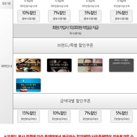
누적금액
누적금액
누적금액
누적금액
등급기준
500만원 이상 고객
300만원 이상 고객
100만원 이상 고객
50만원 이상 고객
10%할인
7%할인
5%할인
3%할인
(결제시 자동적용)
(결제시 자동적용)
(결제시 자동적용)
(결제시 자동적용)
회원 가입시 10,000원 적립금 지급
(즉시사용가능)
브랜드/특별 할인쿠폰
라피스 10%할인
(상세페이지다운로드)
타르트옵티컬 20%할인
수비 오리온 50%할인
마스카 10%할인
혜택안내
(상세페이지다운로드)
생일 5000원 할인
(당일자동지급)
금액대별 할인쿠폰
15%할인
10%할인
7%할인
5%할인
(40만원 이상 구매시)
(30만원 이상 구매시)
(20만원 이상 구매시)
(15만원 이상 구매시)
※브랜드 본사 정책에 따라 룩앤미에서 제공하는 할인혜택/사은품혜택이 적용불가할 수