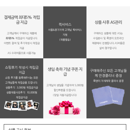
결제금액 최대5% 적립
금 지급
상품 사후 AS관리
퀵서비스
서울&경기지역 고객님 퀵서비스
고객님께서 구매하신 제품에
구매하신 상품에 대한 AS는
지원
최대5%
적립금이 지급됩니다.
수입본사 및 룩앤미 오프라인
(착불발송)
이벤트 참여 및 후기작성시 적립금
매장에서 진행됩니다.AS비용은
지급
실비 청구됩니다.
AS 수리비용으로 사용가능
쇼핑후기 작성시 적립금
생일 축하 기념 쿠폰 지
구매해주신 모든 고객님들
지급
급
께 안경클리너 증정
쇼핑 후기를 등록해주시는 모든
룩앤미 자체제작 클리너 증정
고객님들께 적립금을 드립니다.
고객님의 생일을 기념하여 5,000원
상품후기: 3,000원 적립금지급
할인쿠폰을 드립니다.
상품착용사진후기: 10,000원
(당일 자동지급됩니다)
적립금지금
상품 고시 정보