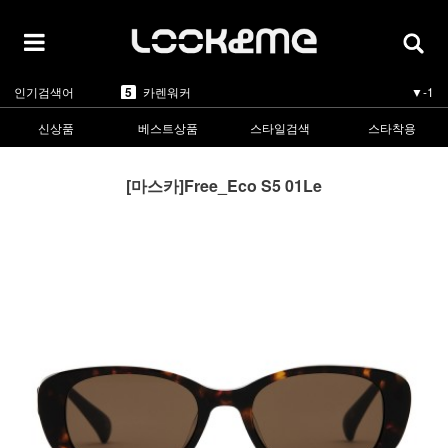
1
라피스센시블레
▲5
2
마스카
▲3
3
린드버그
▲1
4
올리버피플스
▼-1
5
카렌워커
▼-1
인기검색어
1
라피스센시블레
▲5
신상품
베스트상품
스타일검색
스타착용
[마스카]Free_Eco S5 01Le