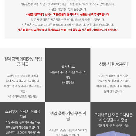
사은품변경 요청 시 출고(PM01:00)이전 고객센터(02-6927-1022)로 문의바랍니다.
사은품 미선택시 임의 발송됩니다.
사은품 렌즈제작 선택시 교환/환불이 불가하오니 신중한 선택 부탁드립니다.
일부 세일 상품은 사은품을 선택하여도 발송되지 않을 수 있습니다.
사은품은 재고 소진 시 다른 품목으로 대체될 수 있습니다. 이점 양해 부탁드립니다.
사은품 훼손시 교환/반품이 불가하오니 상품 구매 확정 후 사은품을 개봉해주시기 바랍니다.
결제금액 최대5% 적립
금 지급
상품 사후 AS관리
퀵서비스
서울&경기지역 고객님 퀵서비스
고객님께서 구매하신 제품에
구매하신 상품에 대한 AS는
지원
최대5%
적립금이 지급됩니다.
수입본사 및 룩앤미 오프라인
(착불발송)
이벤트 참여 및 후기작성시 적립금
매장에서 진행됩니다.AS비용은
지급
실비 청구됩니다.
AS 수리비용으로 사용가능
쇼핑후기 작성시 적립금
생일 축하 기념 쿠폰 지
구매해주신 모든 고객님들
지급
급
께 안경클리너 증정
쇼핑 후기를 등록해주시는 모든
룩앤미 자체제작 클리너 증정
고객님들께 적립금을 드립니다.
고객님의 생일을 기념하여 5,000원
상품후기: 3,000원 적립금지급
할인쿠폰을 드립니다.