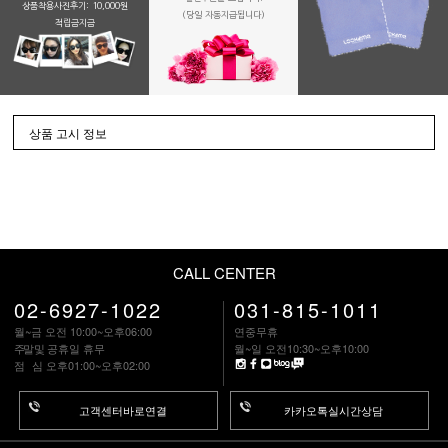
상품착용사진후기: 10,000원
(당일 자동지급됩니다)
적립금지금
상품 고시 정보
CALL CENTER
02-6927-1022
031-815-1011
월~금 오전 10:00~오후06:00
연중무휴
주말
및 공휴일 휴무
월~일 오전10:30~오후10:00
점 심
오후01:00~오후02:00
고객센터바로연결
카카오톡실시간상담