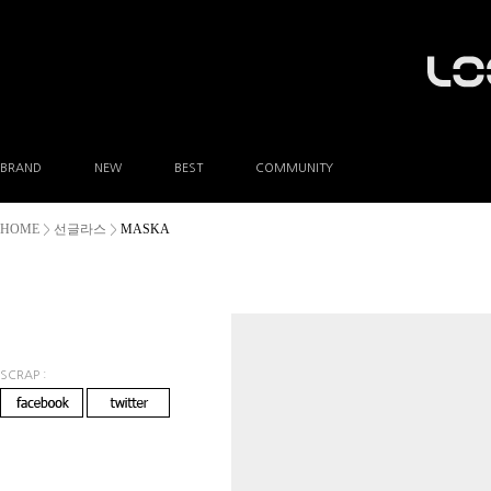
BRAND
NEW
BEST
COMMUNITY
공지사항
HOME
선글라스
MASKA
>
>
이벤트
Q&A
FAQ
A/S안내
상품후기
방문예약
SCRAP :