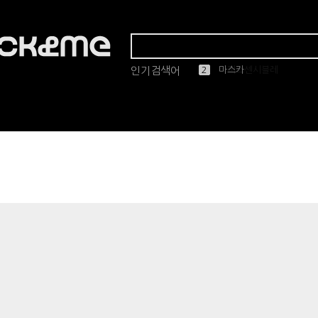
인기검색어
1
2
3
4
5
마스카
린드버그