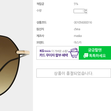
적립금
5%
수량
상품코드
001056000316
원산지
china
제조사
maska
브랜드
마스카
상품이 품절되었습니다.