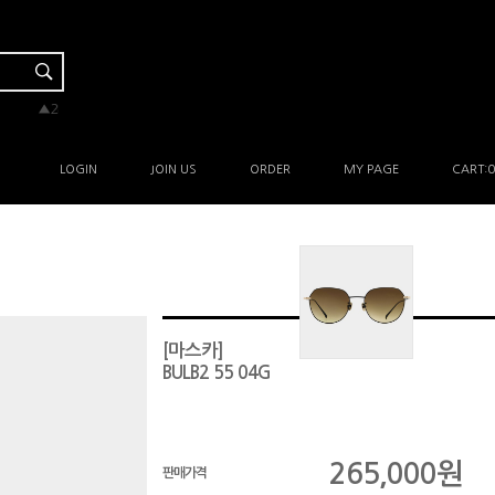
▼-2
▼-2
▲3
▲2
▲1
LOGIN
JOIN US
ORDER
MY PAGE
CART:
0
[마스카]
BULB2 55 04G
265,000
원
판매가격