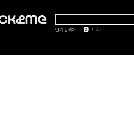
인기검색어
1
2
3
4
5
린드버그