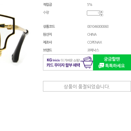
적립금
5%
수량
상품코드
001046000068
원산지
CHINA
제조사
COPENAX
브랜드
코페낙스
상품이 품절되었습니다.