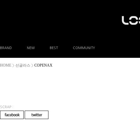
BRAND
NEW
BEST
COMMUNITY
공지사항
HOME
선글라스
COPENAX
>
>
이벤트
Q&A
FAQ
A/S안내
상품후기
방문예약
SCRAP :