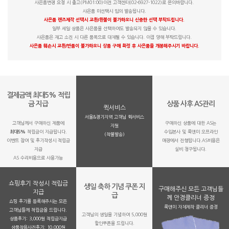
사은품변경 요청 시 출고(PM01:00)이전 고객센터(02-6927-1022)로 문의바랍니다.
사은품 미선택시 임의 발송됩니다.
사은품 렌즈제작 선택시 교환/환불이 불가하오니 신중한 선택 부탁드립니다.
일부 세일 상품은 사은품을 선택하여도 발송되지 않을 수 있습니다.
사은품은 재고 소진 시 다른 품목으로 대체될 수 있습니다. 이점 양해 부탁드립니다.
사은품 훼손시 교환/반품이 불가하오니 상품 구매 확정 후 사은품을 개봉해주시기 바랍니다.
결제금액 최대5% 적립
금 지급
상품 사후 AS관리
퀵서비스
서울&경기지역 고객님 퀵서비스
고객님께서 구매하신 제품에
구매하신 상품에 대한 AS는
지원
최대5%
적립금이 지급됩니다.
수입본사 및 룩앤미 오프라인
(착불발송)
이벤트 참여 및 후기작성시 적립금
매장에서 진행됩니다.AS비용은
지급
실비 청구됩니다.
AS 수리비용으로 사용가능
쇼핑후기 작성시 적립금
생일 축하 기념 쿠폰 지
구매해주신 모든 고객님들
지급
급
께 안경클리너 증정
쇼핑 후기를 등록해주시는 모든
룩앤미 자체제작 클리너 증정
고객님들께 적립금을 드립니다.
고객님의 생일을 기념하여 5,000원
상품후기: 3,000원 적립금지급
할인쿠폰을 드립니다.
상품착용사진후기: 10,000원