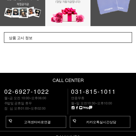
(당일 자동지급됩니다)
적립금지금
상품 고시 정보
CALL CENTER
02-6927-1022
031-815-1011
월~금 오전 10:00~오후06:00
연중무휴
주말
및 공휴일 휴무
월~일 오전10:30~오후10:00
점 심
오후01:00~오후02:00
고객센터바로연결
카카오톡실시간상담