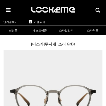
5
카렌워커
-
인기검색어
1
라피스센시블레
▲2
2
마스카
▲5
3
린드버그
▲1
신상품
베스트상품
스타일검색
스타착용
4
올리버피플스
▲1
5
카렌워커
-
1
라피스센시블레
▲2
[마스카]무지개_소리 GrBr