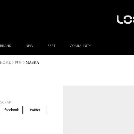
BRAND
NEW
BEST
COMMUNITY
공지사항
HOME
안경
MASKA
>
>
이벤트
Q&A
FAQ
A/S안내
상품후기
방문예약
SCRAP :