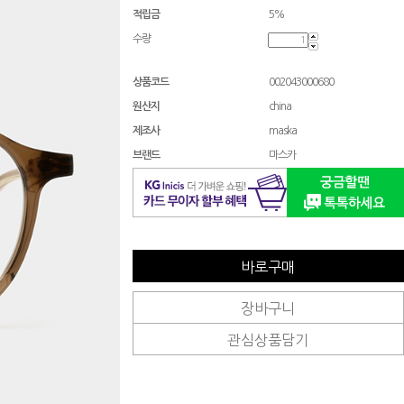
적립금
5%
수량
상품코드
002043000680
원산지
china
제조사
maska
브랜드
마스카
바로구매
장바구니
관심상품담기