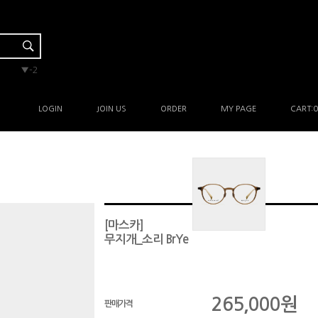
▼-2
▲3
▲3
▲3
▲1
LOGIN
JOIN US
ORDER
MY PAGE
CART:
0
[마스카]
무지개_소리 BrYe
265,000
원
판매가격