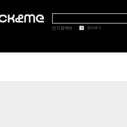
인기검색어
1
2
3
4
5
린드버그
올리버피플스