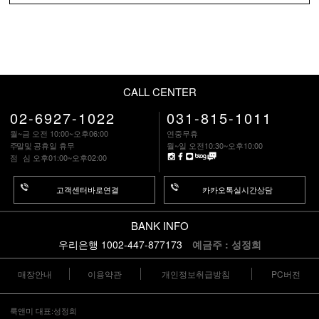
CALL CENTER
02-6927-1022
031-815-1011
월~금 오전 10:00~오후06:00
연중무휴
주말
및 공휴일 휴무
월~일 오전10:30~오후10:00
점 심
오후01:00~오후02:00
고객센터바로연결
카카오톡실시간상담
BANK INFO
우리은행 1002-447-877173
예금주 : 성정희
매장안내
이용약관
개인정보취급방침
PC버전
룩앤미 대표:성정희