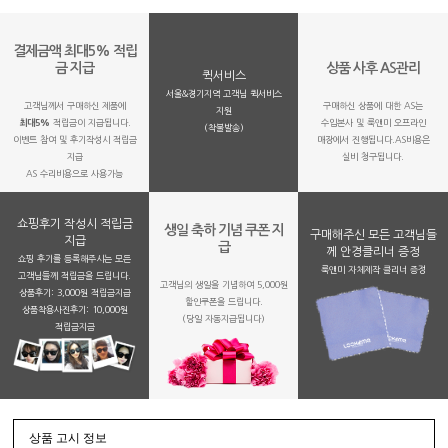
결제금액 최대5% 적립
금 지급
상품 사후 AS관리
퀵서비스
서울&경기지역 고객님 퀵서비스
고객님께서 구매하신 제품에
구매하신 상품에 대한 AS는
지원
최대5%
적립금이 지급됩니다.
수입본사 및 룩앤미 오프라인
(착불발송)
이벤트 참여 및 후기작성시 적립금
매장에서 진행됩니다.AS비용은
지급
실비 청구됩니다.
AS 수리비용으로 사용가능
쇼핑후기 작성시 적립금
생일 축하 기념 쿠폰 지
구매해주신 모든 고객님들
지급
급
께 안경클리너 증정
쇼핑 후기를 등록해주시는 모든
룩앤미 자체제작 클리너 증정
고객님들께 적립금을 드립니다.
고객님의 생일을 기념하여 5,000원
상품후기: 3,000원 적립금지급
할인쿠폰을 드립니다.
상품착용사진후기: 10,000원
(당일 자동지급됩니다)
적립금지금
상품 고시 정보