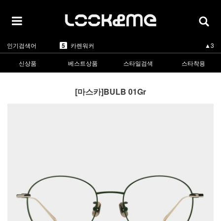
1
라피스센시블레
▲3
2
마스카
▲1
3
린드버그
▼-2
4
올리버피플스
▲1
5
카렌워커
▲3
인기검색어
1
라피스센시블레
▲3
신상품
베스트상품
스타일검색
스타착용
[마스카]BULB 01Gr