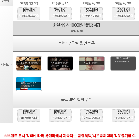
등급기준
500만원 이상 고객
300만원 이상 고객
100만원 이상 고객
50만원 이상 고객
10%할인
7%할인
5%할인
3%할인
(결제시 자동적용)
(결제시 자동적용)
(결제시 자동적용)
(결제시 자동적용)
회원 가입시 10,000원 적립금 지급
(즉시사용가능)
브랜드/특별 할인쿠폰
라피스 10%할인
(상세페이지다운로드)
타르트옵티컬 20%할인
수비 오리온 50%할인
마스카 10%할인
혜택안내
(상세페이지다운로드)
생일 5000원 할인
(당일자동지급)
금액대별 할인쿠폰
15%할인
10%할인
7%할인
5%할인
(40만원 이상 구매시)
(30만원 이상 구매시)
(20만원 이상 구매시)
(15만원 이상 구매시)
※브랜드 본사 정책에 따라 룩앤미에서 제공하는 할인혜택/사은품혜택이 적용불가할 수